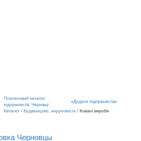
Платиновий каталог
+
Додати підприємство
підприємств: Чернівці
Кaталог
/
Будівництво, нерухомість
/ Ковані вироби
ковка Черновцы