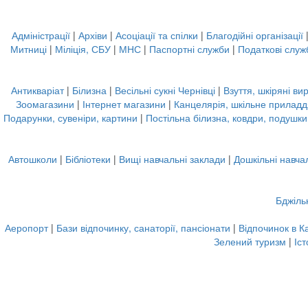
Адміністрації
|
Архіви
|
Асоціації та спілки
|
Благодійні організації
Митниці
|
Міліція, СБУ
|
МНС
|
Паспортні служби
|
Податкові служ
Антикваріат
|
Білизна
|
Весільні сукні Чернівці
|
Взуття, шкіряні ви
Зоомагазини
|
Інтернет магазини
|
Канцелярія, шкільне приладд
Подарунки, сувеніри, картини
|
Постільна білизна, ковдри, подушки
Автошколи
|
Бібліотеки
|
Вищі навчальні заклади
|
Дошкільні навча
Бджіль
Аеропорт
|
Бази відпочинку, санаторії, пансіонати
|
Відпочинок в К
Зелений туризм
|
Іс