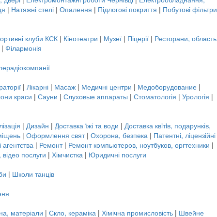
ця
|
Натяжні стелі
|
Опалення
|
Підлогові покриття
|
Побутові фільтри
портивні клуби КСК
|
Кінотеатри
|
Музеї
|
Піцерії
|
Ресторани, область
|
Філармонія
лерадіокомпанії
аторії
|
Лікарні
|
Масаж
|
Медичні центри
|
Медоборудование
|
они краси
|
Сауни
|
Слуховые аппараты
|
Стоматологія
|
Урологія
|
ізація
|
Дизайн
|
Доставка їжі та води
|
Доставка квiтiв, подарунків,
міщень
|
Оформлення свят
|
Охорона, безпека
|
Патентні, ліцензійні
 агентства
|
Ремонт
|
Ремонт компьютеров, ноутбуков, оргтехники
|
 відео послуги
|
Хімчистка
|
Юридичні послуги
би
|
Школи танців
ння
на, матеріали
|
Скло, кераміка
|
Хімічна промисловість
|
Швейне