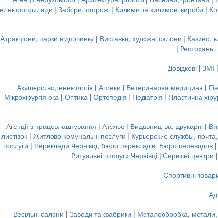
електроприлади
|
Забори, огорожі
|
Килими та килимові вироби
|
Ко
Атракціони, парки відпочинку
|
Виставки, художні салони
|
Казино, к
|
Рестораны,
Довідкові
|
ЗМІ
Акушерство,генекологія
|
Аптеки
|
Ветеринарна медицина
|
Гі
Мікрохірургія ока
|
Оптика
|
Ортопедія
|
Педіатрія
|
Пластична хірур
Агенції з працевлаштування
|
Ателье
|
Видавництва, друкарні
|
Ви
листівок
|
Житлово комунальні послуги
|
Курьерские службы, почта
послуги
|
Переклади Чернівці, бюро перекладів. Бюро переводов
Ритуальні послуги Чернівці
|
Сервісні центри
Спортивні товар
Ад
Весільні салони
|
Заводи та фабрики
|
Металообробка, метали,