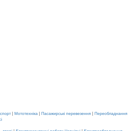
нспорт
|
Мототехніка
|
Пасажирські перевезення
|
Переобладнання
сі
, двері
|
Електромонтажні роботи Чернівці
|
Електрообладнання,