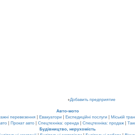
+
Добавить предприятие
Авто-мото
ажні перевезення
|
Евакуатори
|
Експедиційні послуги
|
Міській тра
авто
|
Прокат авто
|
Спецтехніка: оренда
|
Спецтехніка: продаж
|
Так
Будівництво, нерухомість
Будівельні компанії
|
Будівельні матеріали
|
Будівельні роботи
|
Вікна