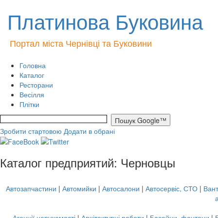
Платинова Буковина
Портал міста Чернівці та Буковини
Головна
Каталог
Ресторани
Весілля
Плітки
Зробити стартовою
Додати в обрані
Каталог предприятий: Черновцы
Автозапчастини
|
Автомийки
|
Автосалони
|
Автосервіс, СТО
|
Вант
Агенції нерухомості
|
Архітектурні роботи
|
Басейни, фонтани
|