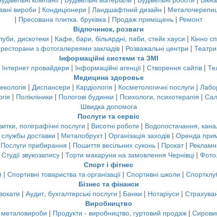
вані вироби
|
Кондиціонери
|
Ландшафтний дизайн
|
Металочерепи
|
Пресована плитка. бруківка
|
Продаж приміщень
|
Ремонт
Відпочинок, розваги
луби, дискотеки
|
Кафе, бари, більярдні, паби, стейк хауси
|
Кінно с
 ресторани з фотогалереями закладів
|
Розважальні центри
|
Театри
Інформаційні системи та ЗМІ
|
Інтернет провайдери
|
Інформаційні агенції
|
Створення сайтів
|
Те
Медицина здоровье
некологія
|
Диспансери
|
Кардіологія
|
Косметологичні послуги
|
Лабор
гія
|
Полікліники
|
Пологові будинки
|
Психологи, психотерапія
|
Сал
Швидка допомога
Послуги та сервіс
зитки, поліграфічні послуги
|
Висотні роботи
|
Водопостачання, канал
, службы доставки
|
Металобрухт
|
Організація заходів
|
Оренда при
|
Послуги прибирання
|
Пошиття весільних суконь
|
Прокат
|
Рекламні
|
Студії звукозапису
|
Торти макаруни на замовлення Чернівці
|
Фото,
Спорт і фітнес
и
|
Спортивні товариства та організації
|
Спортивні школи
|
Спортклу
Бізнес та фінанси
вокати
|
Аудит, бухгалтерські послуги
|
Банки
|
Нотаріуси
|
Страхува
Виробництво
 металовироби
|
Продукти - виробництво, гуртовий продаж
|
Сирови