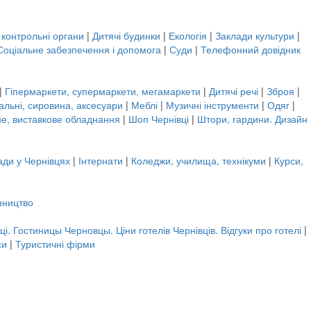
 контрольні органи
|
Дитячі будинки
|
Екологія
|
Заклади культури
|
Соціальне забезпечення і допомога
|
Суди
|
Телефонний довідник
|
Гіпермаркети, супермаркети, мегамаркети
|
Дитячі речі
|
Зброя
|
альні, сировина, аксесуари
|
Меблі
|
Музичні інструменти
|
Одяг
|
не, виставкове обладнання
|
Шоп Чернівці
|
Штори, гардини. Дизайн
ади у Чернівцях
|
Інтернати
|
Коледжи, училища, технікуми
|
Курси,
нництво
ці. Гостиницы Черновцы. Ціни готелів Чернівців. Відгуки про готелі
|
си
|
Туристичні фірми