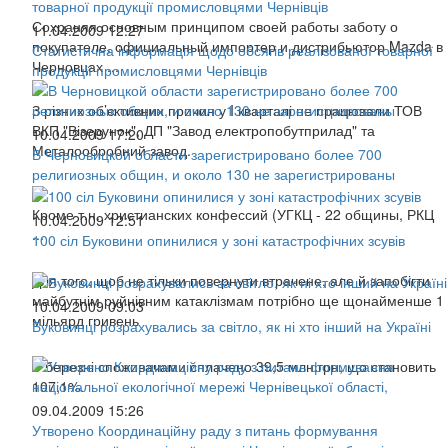
Сохраняя основным принципом своей работы заботу о
11.04.2009 12:27
покупателе, официальный импортер и дистрибьютор Mazda в
Статистична інформація щодо обсягів реалізованої товарної
Черновцах ...
продукції промисловцями Чернівців
З різних об’єктивних причин у I кварталі не працювали ТОВ
ВКП "Візерунок", ДП "Завод електропобутприлад" та
10.04.2009 17:20
Металообробний завод.
В Черновицкой области зарегистрировано более 700
религиозных общин, и около 130 не зарегистрированы
Кроме т.н. христианских конфессий (УГКЦ - 22 общины, РКЦ
10.04.2009 12:51
...
100 сіл Буковини опинилися у зоні катастрофічних зсувів
Для того, щоб не тільки повернути втрачене, але й запобігти
майбутнім руйнівним катаклізмам потрібно ще щонайменше 1
10.04.2009 09:03
мільярд гривень
Буковинці розрахувались за світло, як ні хто інший на Україні
У березні споживачами сплачено 39,5 млн.грн, що становить
107,1%.
09.04.2009 15:26
Утворено Координаційну раду з питань формування