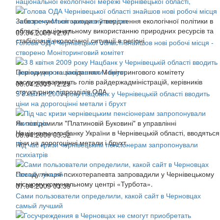
національної екологічної мережі Чернівецької області,
Забезпечуються заходи з утвердження екологічної політики в
області, раціональному використанню природних ресурсів та
09.04.2009 12:07
стабілізації екологічної ситуації в регіоні
Голова ОДА Чернівецької області знайшов нові робочі місця -
створено Моніторинговий комітет
Періодично на засіданнях Моніторингового комітету
заслуховуватимуть голів райдержадміністрацій, керівників
08.04.2009 12:29
структурних підрозділів ОДА
З 8 квітня 2009 року Нацбанк у Чернівецькій області вводить
ціни на дорогоцінні метали і брухт
Як повідомили "Платиновій Буковині" в управлінні
Національного банку України в Чернівецькій області, вводяться
08.04.2009 03:52
ціни на дорогоцінні метали і брухт.
Під час кризи чернівецьким пенсіонерам запропонували
психіатрів
Посаду лікаря-психотерапевта запровадили у Чернівецькому
міському комунальному центрі «Турбота».
07.04.2009 03:39
Сами пользователи определили, какой сайт в Черновцах
самый лучший