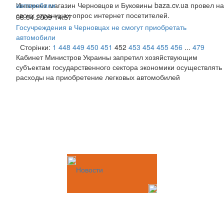
Интернет магазин Черновцов и Буковины baza.cv.ua провел на
своих страницах опрос интернет посетителей.
06.04.2009 14:57
Госучреждения в Черновцах не смогут приобретать
автомобили
Сторінки:
1
448
449
450
451
452
453
454
455
456
...
479
Кабинет Министров Украины запретил хозяйствующим
субъектам государственного сектора экономики осуществлять
расходы на приобретение легковых автомобилей
Новости