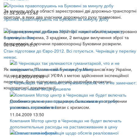
За минулу добу в області зареєстровані дві дорожньо-транспортні
07.04.2009 13:46
пригоди, в яких два учасники дорожнього руху травмовані.
Хроніка правопорушень на Буковині за минулу добу
Впродовж минулої доби на території нашої області зареєстровано
6 злочинів. Зокрема, 3 крадіжки, 2 випадки вилучення зброї та
боєприпасів. 4 злочини правоохоронці Буковини розкрили.
06.04.2009 18:01
Cтан підготовки до Євро-2012. Всі готуються. Чернівців у переліку
немає.
Як повідомили "Платиновій Буковині" у Мінтрансзв’язку України,
під час візиту делегації УЄФА з метою здійснення інспекційної
11.04.2009 15:48
перевірки, було підписано договір розробки проектно-
В Черновцах так увлекаются гуманитаркой, что и не замечают:
кошторисної документації .
цены на новые вещи дешевле
Особенно увлечение товарами, бывшими в употреблении
увлеклись горожане в связи с кризисом.
11.04.2009 13:50
Компания Мотор центр в Черновцах не будет включать
дополнительные расходы на растаможивание в цену
ввозимых автомобилей