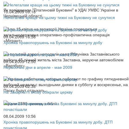
Як повідомили "Платиновій Буковині" в УДАІ УМВС України в
10.04.2009 09:18
Чернівецькій області...
Нелегалам краще на цьому тижні на Буковину не сунутися
З 6 по 15 квітня на території України проводиться
загальнодержавна оперативно-профілактична операція
09.04.2009 16:58
«Мігрант»
Хроніка правопорушень на Буковині за минулу добу
На польовій дорозі неподалік села Яблунівка Заставнівського
району 45-річний житель міста Заставна, керуючи автомобілем
09.04.2009 12:50
«Вартбург»...
Нерабочие дни в апреле - мае 2009
В Украине работники, которые работают по графику пятидневной
рабочей недели с выходными днями в субботу и воскресенье, на
09.04.2009 02:38
Пасху будут отдыхать...
На Закарпатті знову обікрали церкву
Вкрали 2380 гривень з біблії
08.04.2009 10:56
Хроніка правопорушень на Буковині за минулу добу. ДТП
почастішали