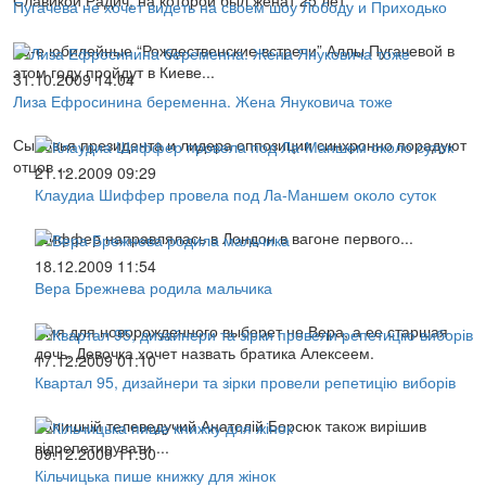
Пугачева не хочет видеть на своем шоу Лободу и Приходько
20-е юбилейные “Рождественские встречи” Аллы Пугачевой в
этом году пройдут в Киеве...
31.10.2009 14:04
Лиза Ефросинина беременна. Жена Януковича тоже
Сыновья президента и лидера оппозиции синхронно порадуют
отцов ...
21.12.2009 09:29
Клаудиа Шиффер провела под Ла-Маншем около суток
Шиффер направлялась в Лондон в вагоне первого...
18.12.2009 11:54
Вера Брежнева родила мальчика
Имя для новорожденного выберет не Вера, а ее старшая
дочь. Девочка хочет назвать братика Алексеем.
17.12.2009 01:10
Квартал 95, дизайнери та зірки провели репетицію виборів
Колишній телеведучий Анатолій Борсюк також вирішив
відрепетирувати ...
09.12.2009 11:50
Кільчицька пише книжку для жінок