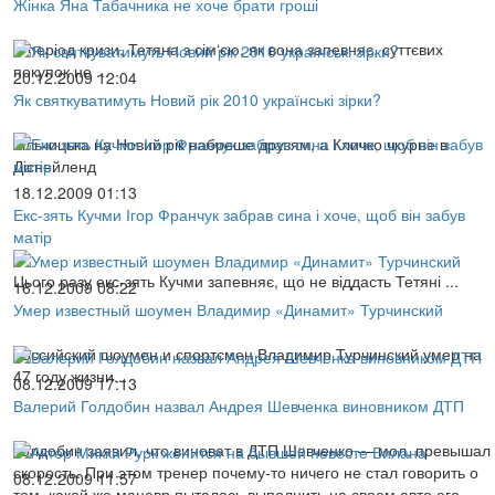
Жінка Яна Табачника не хоче брати гроші
У період кризи, Тетяна з сім‘єю, як вона запевняє, суттєвих
покупок не ...
20.12.2009 12:04
Як святкуватимуть Новий рік 2010 українські зірки?
Кільчицька на Новий рік набреше друзям, а Кличко чкурне в
Діснейленд
18.12.2009 01:13
Екс-зять Кучми Ігор Франчук забрав сина і хоче, щоб він забув
матір
Цього разу екс-зять Кучми запевняє, що не віддасть Тетяні ...
16.12.2009 08:22
Умер известный шоумен Владимир «Динамит» Турчинский
Российский шоумен и спортсмен Владимир Турчинский умер на
47 году жизни...
08.12.2009 17:13
Валерий Голдобин назвал Андрея Шевченка виновником ДТП
Голдобин заявил, что виноват в ДТП Шевченко — мол, превышал
скорость. При этом тренер почему-то ничего не стал говорить о
08.12.2009 11:57
том, какой же маневр пыталась выполнить на своем авто его