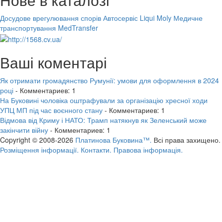
Досудове врегулювання спорів
Автосервіс Liqui Moly
Медичне
транспортування MedTransfer
Ваші коментарі
Як отримати громадянство Румунії: умови для оформлення в 2024
році
- Комментариев: 1
На Буковині чоловіка оштрафували за організацію хресної ходи
УПЦ МП під час воєнного стану
- Комментариев: 1
Відмова від Криму і НАТО: Трамп натякнув як Зеленський може
закінчити війну
- Комментариев: 1
Copyright © 2008-2026
Платинова Буковина™.
Всі права захищено.
Розміщення інформації.
Контакти.
Правова інформація.