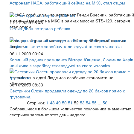
Астронавт НАСА, работающий сейчас на МКС, стал отцом
В НАСА сообщили, что астронавт Ренди Бресник, работающий
в данный момент на МКС в рамках миссии STS-129, сегодня
11.11.2009 08:46
стал отцом
Селин Дион потеряла ребенка
Певица, которая объявила о своей второй беременности в
августе...
06.11.2009 00:24
Колишній радник президента Віктора Ющенка, Людмила Харів
нині живе з заробітку телеведучої та свого чоловіка
Натомість на одязі Людмила особливо економити не
збирається...
30.10.2009 08:33
Сестрички Олсен продавали одежду по 20 баксов прямо с
грузовичка
Сторінки:
1
48
49
50
51
52
53
54
55
...
56
Собравшиеся в большом количестве поклонники знаменитых
сестричек запомнят этот день надолго