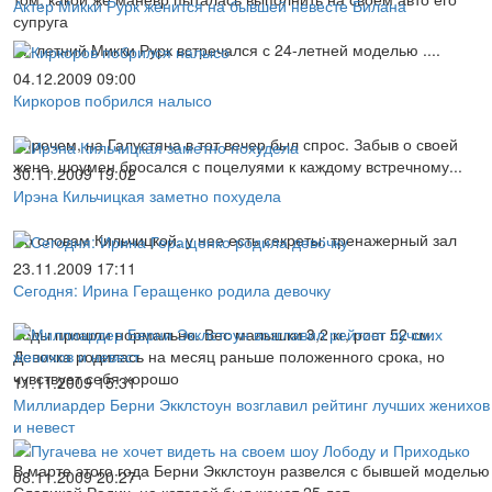
Актер Микки Рурк женится на бывшей невесте Билана
супруга
57-летний Микки Рурк встречался с 24-летней моделью ....
04.12.2009 09:00
Киркоров побрился налысо
Впрочем, на Галустяна в тот вечер был спрос. Забыв о своей
жене, шоумен бросался с поцелуями к каждому встречному...
30.11.2009 19:02
Ирэна Кильчицкая заметно похудела
По словам Кильчицкой, у нее есть секреты: тренажерный зал
23.11.2009 17:11
Сегодня: Ирина Геращенко родила девочку
Роды прошли нормально. Вес малышки 3,2 кг, рост 52 см.
Девочка родилась на месяц раньше положенного срока, но
чувствует себя хорошо
11.11.2009 15:31
Миллиардер Берни Экклстоун возглавил рейтинг лучших женихов
и невест
В марте этого года Берни Экклстоун развелся с бывшей моделью
08.11.2009 20:27
Славикой Радич, на которой был женат 25 лет.