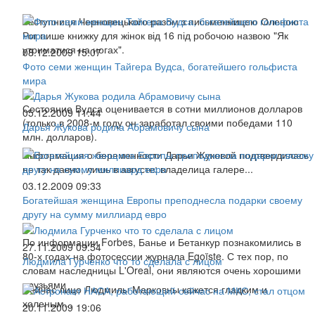
Заступниця Черновецького разом з письменницею Оленою
Рог пише книжку для жінок від 16 під робочою назвою "Як
утриматися на ногах".
08.12.2009 15:07
Фото семи женщин Тайгера Вудса, богатейшего гольфиста
мира
Состояние Вудса оценивается в сотни миллионов долларов
05.12.2009 11:44
(только в 2008-м году он заработал своими победами 110
Дарья Жукова родила Абрамовичу сына
млн. долларов).
Информация о беременности Дарьи Жуковой подтвердилась
не так давно, лишь в августе: владелица галере...
03.12.2009 09:33
Богатейшая женщина Европы преподнесла подарки своему
другу на сумму миллиард евро
По информации Forbes, Банье и Бетанкур познакомились в
27.11.2009 09:54
80-х годах на фотосессии журнала Egoïste. С тех пор, по
Людмила Гурченко что то сделала с лицом
словам наследницы L'Oreal, они являются очень хорошими
друзьями
Сейчас лицо Людмилы Марковны кажется гладким и
холеным...
20.11.2009 19:06