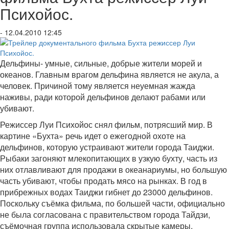
Психойос.
- 12.04.2010 12:45
Дельфины- умные, сильные, добрые жители морей и
океанов. Главным врагом дельфина является не акула, а
человек. Причиной тому является неуемная жажда
наживы, ради которой дельфинов делают рабами или
убивают.
Режиссер Луи Психойос снял фильм, потрясший мир. В
картине «Бухта» речь идет о ежегодной охоте на
дельфинов, которую устраивают жители города Таиджи.
Рыбаки загоняют млекопитающих в узкую бухту, часть из
них отлавливают для продажи в океанариумы, но большую
часть убивают, чтобы продать мясо на рынках. В год в
прибрежных водах Таиджи гибнет до 23000 дельфинов.
Поскольку съёмка фильма, по большей части, официально
не была согласована с правительством города Тайдзи,
съёмочная группа использовала скрытые камеры,