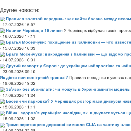
Другие новости:
Правило золотой середины: как найти баланс между весом
- 17.07.2026 16:57
Новини Чернівців 16 липня
У Чернівцях відбулася акція проте
- 16.07.2026 17:11
Братья Мосейчуки: похищение из Калиновки — что извест
- 15.07.2026 16:03
Брати Мосейчуки: викрадення з Калинівки — що відомо пр
- 14.07.2026 16:01
Другий паспорт у Європі: де українцям найпростіше та н
- 23.06.2026 09:10
Як діяти при повітряній тревозі?
Правила поведінки в умовах над
- 19.06.2026 19:02
Зв’язок без абонплати: чи можуть в Україні змінити модел
- 17.06.2026 11:24
Басейн чи парковка? У Чернівцях розгорілася дискусія нав
- 15.06.2026 11:11
Війна і здоров’я українців: наслідки, які відчуватимуться щ
- 15.06.2026 11:02
Трамп перетворює державні символи США на частину влас
- 14.06.2026 22:38