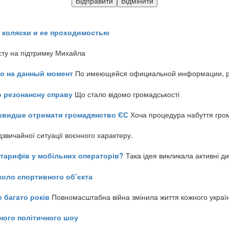
 коляски и ее проходимостью
сту на підтримку Михайла
но на данный момент
По имеющейся официальной информации, реч
о резонансну справу
Що стало відомо громадськості
айшвидше отримати громадянство ЄС
Хоча процедура набуття гром
звичайної ситуації воєнного характеру.
ь тарифів у мобільних операторів?
Така ідея викликала активні д
коло спортивного об’єкта
е багато років
Повномасштабна війна змінила життя кожного украї
ного політичного шоу