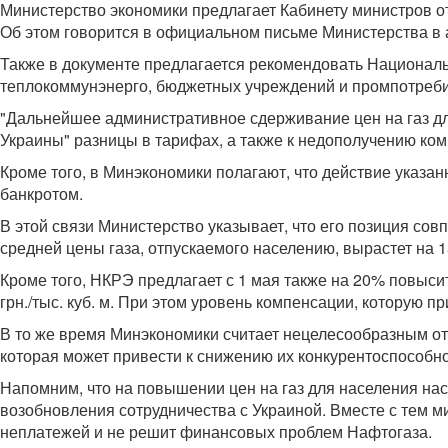
Министерство экономики предлагает Кабинету министров от
Об этом говорится в официальном письме Министерства в а
Также в документе предлагается рекомендовать Националь
теплокоммунэнерго, бюджетных учреждений и промпотреби
"Дальнейшее административное сдерживание цен на газ дл
Украины" разницы в тарифах, а также к недополучению ком
Кроме того, в Минэкономики полагают, что действие указа
банкротом.
В этой связи Министерство указывает, что его позиция со
средней цены газа, отпускаемого населению, вырастет на 15%
Кроме того, НКРЭ предлагает с 1 мая также на 20% повысить
грн./тыс. куб. м. При этом уровень компенсации, которую 
В то же время Минэкономики считает нецелесообразным от
которая может привести к снижению их конкурентоспособно
Напомним, что на повышении цен на газ для населения н
возобновления сотрудничества с Украиной. Вместе с тем м
неплатежей и не решит финансовых проблем Нафтогаза.