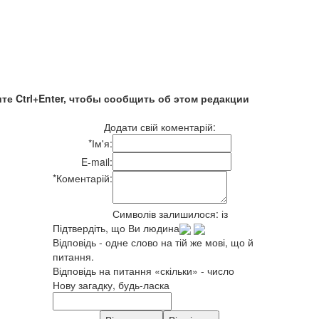
те Ctrl+Enter, чтобы сообщить об этом редакции
Додати свій коментарій:
*
Ім'я:
E-mail:
*
Коментарій:
Символів залишилося:
із
Підтвердіть, що Ви людина
Відповідь - одне слово на тій же мові, що й
питання.
Відповідь на питання «скільки» - число
Нову загадку, будь-ласка