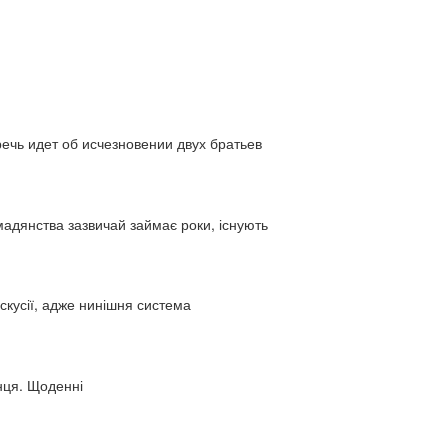
ь идет об исчезновении двух братьев
адянства зазвичай займає роки, існують
искусії, адже нинішня система
нця. Щоденні