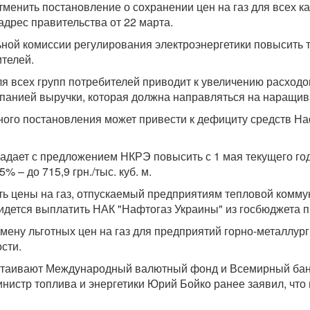
менить постановление о сохранении цен на газ для всех ка
дрес правительства от 22 марта.
ной комиссии регулирования электроэнергетики повысить т
телей.
я всех групп потребителей приводит к увеличению расход
панией выручки, которая должна направляться на наращива
нного постановления может привести к дефициту средств На
впадает с предложением НКРЭ повысить с 1 мая текущего го
 – до 715,9 грн./тыс. куб. м.
 цены на газ, отпускаемый предприятиям тепловой коммуналь
придется выплатить НАК "Нафтогаз Украины" из госбюджета п
мену льготных цен на газ для предприятий горно-металлур
сти.
астаивают Международный валютный фонд и Всемирный банк
инистр топлива и энергетики Юрий Бойко ранее заявил, что