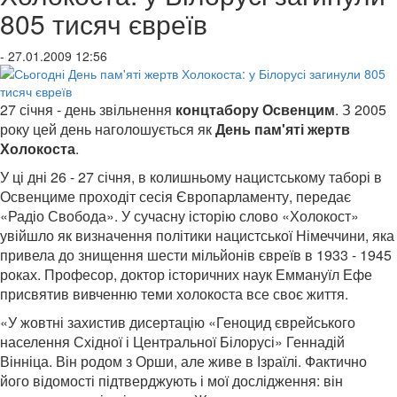
805 тисяч євреїв
- 27.01.2009 12:56
27 січня - день звільнення
концтабору Освенцим
. З 2005
року цей день наголошується як
День пам'яті жертв
Холокоста
.
У ці дні 26 - 27 січня, в колишньому нацистському таборі в
Освенциме проходіт сесія Європарламенту, передає
«Радіо Свобода». У сучасну історію слово «Холокост»
увійшло як визначення політики нацистської Німеччини, яка
привела до знищення шести мільйонів євреїв в 1933 - 1945
роках. Професор, доктор історичних наук Еммануїл Ефе
присвятив вивченню теми холокоста все своє життя.
«У жовтні захистив дисертацію «Геноцид єврейського
населення Східної і Центральної Білорусі» Геннадій
Вінніца. Він родом з Орши, але живе в Ізраїлі. Фактично
його відомості підтверджують і мої дослідження: він