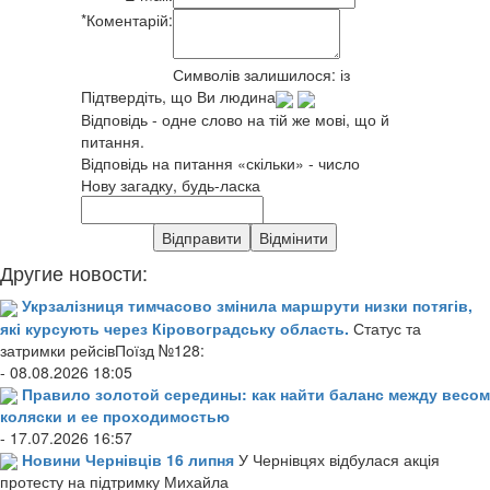
*
Коментарій:
Символів залишилося:
із
Підтвердіть, що Ви людина
Відповідь - одне слово на тій же мові, що й
питання.
Відповідь на питання «скільки» - число
Нову загадку, будь-ласка
Другие новости:
Укрзалізниця тимчасово змінила маршрути низки потягів,
які курсують через Кіровоградську область.
Статус та
затримки рейсівПоїзд №128:
- 08.08.2026 18:05
Правило золотой середины: как найти баланс между весом
коляски и ее проходимостью
- 17.07.2026 16:57
Новини Чернівців 16 липня
У Чернівцях відбулася акція
протесту на підтримку Михайла