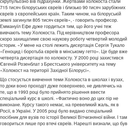
скрупульозно вів підрахунки. Жертвами холокоста стали
715 тисяч білоруських євреїв і близько 90 тисяч зарубіжних
євреїв з європейських країн. Таким чином, на білоруській
землі загинули 805 тисяч євреїв», - говорить професор.
Еммануїл Ефе дуже гордиться тим, що його учні теж
вивчають тему Холокоста. Під керівництвом професора
скоро захищатиме свою наукову роботу четвертий молодий
історик. «У мене на столі лежить дисертація Сергія Тукало
«Геноцид і боротьба євреїв в мінському гетто». Це буде вже
четверта дисертація по холокосту. У 2000 році захистився
Євгеній Розенблат з Брестського університету на тему
«Холокост на території Західної Білорусі».
Що стосується вивчення теми Холокоста в школах і вузах,
то доки воно проходіт дуже поверхнево, не дивлячись на
те, що в 1993 році було прийнято рішення ввести
спеціальний курс в школі. «Фактично воно до цих пір не
виконане. Курсу такого немає, на превеликий жаль, як в
Росії, в Україні. У 2005 році було видано спеціальний
посібник для вузів по історії Великої Вітчизняної війни. І там
говориться лише про втечі євреїв. Нарешті визнали, що був