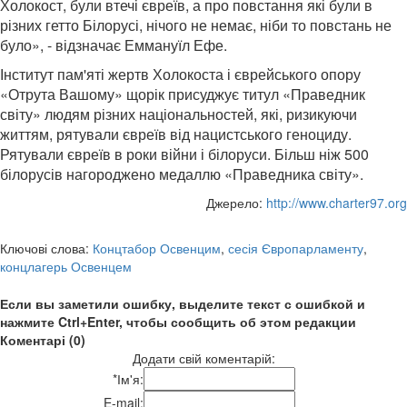
Холокост, були втечі євреїв, а про повстання які були в
різних гетто Білорусі, нічого не немає, ніби то повстань не
було», - відзначає Еммануїл Ефе.
Інститут пам'яті жертв Холокоста і єврейського опору
«Отрута Вашому» щорік присуджує титул «Праведник
світу» людям різних національностей, які, ризикуючи
життям, рятували євреїв від нацистського геноциду.
Рятували євреїв в роки війни і білоруси. Більш ніж 500
білорусів нагороджено медаллю «Праведника світу».
Джерело:
http://www.charter97.org
Ключові слова:
Концтабор Освенцим
,
сесія Європарламенту
,
концлагерь Освенцем
Если вы заметили ошибку, выделите текст с ошибкой и
нажмите Ctrl+Enter, чтобы сообщить об этом редакции
Коментарі (0)
Додати свій коментарій:
*
Ім'я:
E-mail: