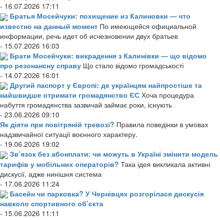
- 16.07.2026 17:11
Братья Мосейчуки: похищение из Калиновки — что
известно на данный момент
По имеющейся официальной
информации, речь идет об исчезновении двух братьев
- 15.07.2026 16:03
Брати Мосейчуки: викрадення з Калинівки — що відомо
про резонансну справу
Що стало відомо громадськості
- 14.07.2026 16:01
Другий паспорт у Європі: де українцям найпростіше та
найшвидше отримати громадянство ЄС
Хоча процедура
набуття громадянства зазвичай займає роки, існують
- 23.06.2026 09:10
Як діяти при повітряній тревозі?
Правила поведінки в умовах
надзвичайної ситуації воєнного характеру.
- 19.06.2026 19:02
Зв’язок без абонплати: чи можуть в Україні змінити модель
тарифів у мобільних операторів?
Така ідея викликала активні
дискусії, адже нинішня система
- 17.06.2026 11:24
Басейн чи парковка? У Чернівцях розгорілася дискусія
навколо спортивного об’єкта
- 15.06.2026 11:11