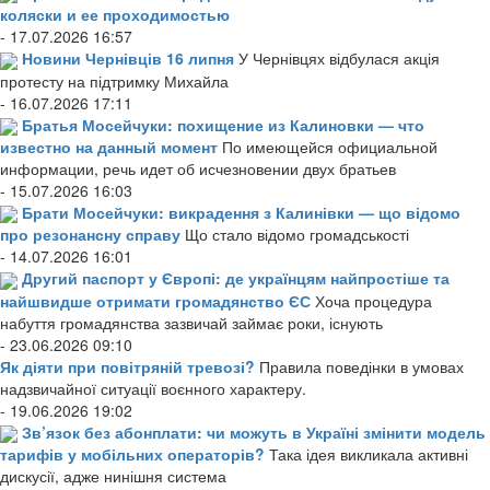
коляски и ее проходимостью
- 17.07.2026 16:57
Новини Чернівців 16 липня
У Чернівцях відбулася акція
протесту на підтримку Михайла
- 16.07.2026 17:11
Братья Мосейчуки: похищение из Калиновки — что
известно на данный момент
По имеющейся официальной
информации, речь идет об исчезновении двух братьев
- 15.07.2026 16:03
Брати Мосейчуки: викрадення з Калинівки — що відомо
про резонансну справу
Що стало відомо громадськості
- 14.07.2026 16:01
Другий паспорт у Європі: де українцям найпростіше та
найшвидше отримати громадянство ЄС
Хоча процедура
набуття громадянства зазвичай займає роки, існують
- 23.06.2026 09:10
Як діяти при повітряній тревозі?
Правила поведінки в умовах
надзвичайної ситуації воєнного характеру.
- 19.06.2026 19:02
Зв’язок без абонплати: чи можуть в Україні змінити модель
тарифів у мобільних операторів?
Така ідея викликала активні
дискусії, адже нинішня система