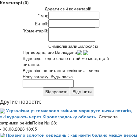
Коментарі (0)
Додати свій коментарій:
*
Ім'я:
E-mail:
*
Коментарій:
Символів залишилося:
із
Підтвердіть, що Ви людина
Відповідь - одне слово на тій же мові, що й
питання.
Відповідь на питання «скільки» - число
Нову загадку, будь-ласка
Другие новости:
Укрзалізниця тимчасово змінила маршрути низки потягів,
які курсують через Кіровоградську область.
Статус та
затримки рейсівПоїзд №128:
- 08.08.2026 18:05
Правило золотой середины: как найти баланс между весом