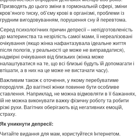
Призводять до цього зміни в гормональній сфері, зміни
кров’яного тиску, об’єму крові в організмі, проблеми із
грудним вигодовуванням, порушення сну й перевтома.
Серед психологічних причин депресії – непідготовленість
до материнства та незрілість самої мами, її нереалізовані
очікування (якщо жінка нафантазувала ідеальне життя
після пологів, у реальності це може не виправдатися),
надмірні очікування від близьких (жінка може
налаштуватися на те, що всі близькі будуть їй допомагати і
втішати, а в них на це може не вистачати часу).
Важливим також є оточення, у якому перебуватиме
породілля. До вагітної жінки повинне бути особливе
ставлення. Наприклад, не можна відмовляти в її бажаннях,
їй не можна виконувати важку фізичну роботу та робити
різкі рухи. Вагітних оберігають від негативних емоцій,
страху.
Як уникнути
депресії:
Читайте видання для мам, користуйтеся Інтернетом.