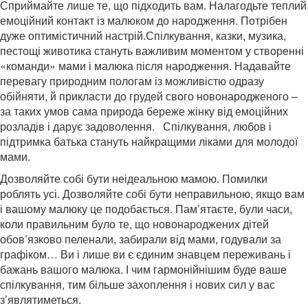
Сприймайте лише те, що підходить вам. Налагодьте теплий
емоційний контакт із малюком до народження.
Потрібен
дуже оптимістичний настрій.
Спілкування, казки, музика,
пестощі животика стануть важливим моментом у створенні
«команди» мами і малюка після народження. Надавайте
перевагу природним пологам із можливістю одразу
обійняти, й прикласти до грудей свого новонародженого –
за таких умов сама природа береже жінку від емоційних
розладів і дарує задоволення. Спілкування, любов і
підтримка батька стануть найкращими ліками для молодої
мами.
Дозволяйте собі бути неідеальною мамою. Помилки
роблять усі. Дозволяйте собі бути неправильною, якщо вам
і вашому малюку це подобається. Пам’ятаєте, були часи,
коли правильним було те, що новонароджених дітей
обов’язково пеленали, забирали від мами, годували за
графіком… Ви і лише ви є єдиним знавцем переживань і
бажань вашого малюка. І чим гармонійнішим буде ваше
спілкування, тим більше захоплення і нових сил у вас
з’являтиметься.