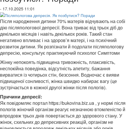
- 17.10.2025 11:01
Після народження дитини 70% матерів відчувають на собі
дію післяпологової депресії. Вона триває від трьох діб до
декількох місяців і навіть декількох років. Такий стан
негативно впливає і на здоров’я матері, і на психічний
розвиток дитини. Як розпізнати й подолати післяпологову
депресію, консультує практикуючий психолог
Симптоми
Жінку непокоять підвищена тривожність, плаксивість,
неспокійна поведінка, відсутність апетиту, бажання
вирватися із чотирьох стін, безсоння. Водночас є вияви
підвищеної сонливості, жінка швидко набирає вагу (це
зустрічається в кожної другої жінки після пологів).
Причини депресії:
Як повідомляє
портал
https://bukovina.biz.ua
, у нормі після
пологів жіночий організм реагує незначною втомленістю й
впродовж трьох днів повертається до здорового стану. У
жінок, схильних до депресивних реакцій, організм не
відновлюється впродовж декількох місяців або років.