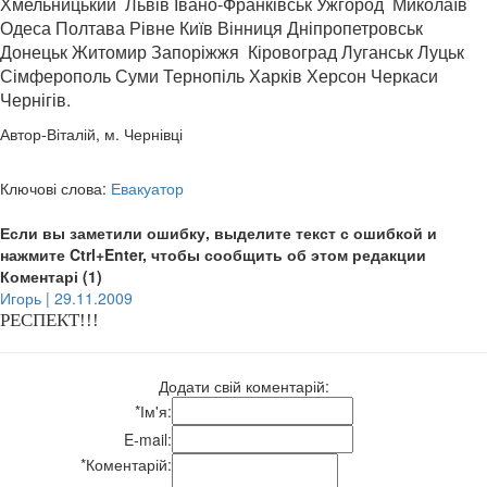
Хмельницький
Львів
Івано-Франківськ
Ужгород
М
иколаїв
Одеса Полтава Рівне
Київ Вінниця Дніпропетровськ
Донецьк Житомир Запоріжжя Кіровоград Луганськ Луцьк
Сімферополь Суми Тернопіль Харків Херсон Черкаси
Чернігів.
Автор-Віталій, м. Чернівці
Ключові слова:
Евакуатор
Если вы заметили ошибку, выделите текст с ошибкой и
нажмите Ctrl+Enter, чтобы сообщить об этом редакции
Коментарі (1)
Игорь | 29.11.2009
РЕСПЕКТ!!!
Додати свій коментарій:
*
Ім'я:
E-mail:
*
Коментарій: