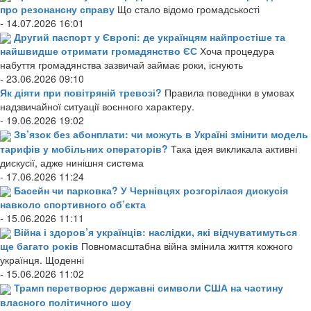
про резонансну справу
Що стало відомо громадськості
- 14.07.2026 16:01
Другий паспорт у Європі: де українцям найпростіше та
найшвидше отримати громадянство ЄС
Хоча процедура
набуття громадянства зазвичай займає роки, існують
- 23.06.2026 09:10
Як діяти при повітряній тревозі?
Правила поведінки в умовах
надзвичайної ситуації воєнного характеру.
- 19.06.2026 19:02
Зв’язок без абонплати: чи можуть в Україні змінити модель
тарифів у мобільних операторів?
Така ідея викликала активні
дискусії, адже нинішня система
- 17.06.2026 11:24
Басейн чи парковка? У Чернівцях розгорілася дискусія
навколо спортивного об’єкта
- 15.06.2026 11:11
Війна і здоров’я українців: наслідки, які відчуватимуться
ще багато років
Повномасштабна війна змінила життя кожного
українця. Щоденні
- 15.06.2026 11:02
Трамп перетворює державні символи США на частину
власного політичного шоу