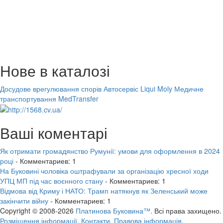
Нове в каталозі
Досудове врегулювання спорів
Автосервіс Liqui Moly
Медичне
транспортування MedTransfer
Ваші коментарі
Як отримати громадянство Румунії: умови для оформлення в 2024
році
- Комментариев: 1
На Буковині чоловіка оштрафували за організацію хресної ходи
УПЦ МП під час воєнного стану
- Комментариев: 1
Відмова від Криму і НАТО: Трамп натякнув як Зеленський може
закінчити війну
- Комментариев: 1
Copyright © 2008-2026
Платинова Буковина™.
Всі права захищено.
Розміщення інформації.
Контакти.
Правова інформація.