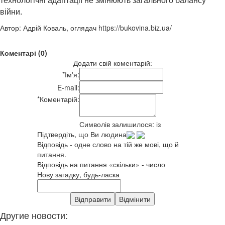
технологічні адаптації не змінюють загального балансу
війни.
Автор: Адрій Коваль, оглядач https://bukovina.biz.ua/
Коментарі (0)
Додати свій коментарій:
*
Ім'я:
E-mail:
*
Коментарій:
Символів залишилося:
із
Підтвердіть, що Ви людина
Відповідь - одне слово на тій же мові, що й
питання.
Відповідь на питання «скільки» - число
Нову загадку, будь-ласка
Другие новости: