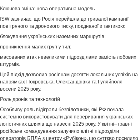
Ключова зміна: нова оперативна модель
ISW зазначає, що Росія перейшла до тривалої кампанії
повітряного та дронового тиску, поєднаної з тактикою:
блокування українських наземних маршрутів;
проникнення малих груп у тил;
масованих атак невеликими підрозділами замість лобових
штурмів.
Цей підхід дозволив росіянам досягти локальних успіхів на
напрямках Покровська, Олександрівки та Гуляйполя
восени 2025 року.
Роль дронів та технологій
Особливу роль відіграли безпілотники, які РФ почала
системно використовувати для переривання українських
логістичних шляхів ще навесні 2025 року. У квітні–травні
російське командування залучило елітні підрозділи
операторів БПЛА з центру «Рубікон», що суттєво посилило