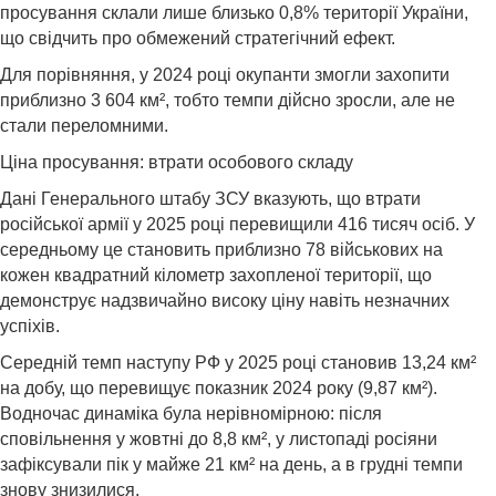
просування склали лише близько 0,8% території України,
що свідчить про обмежений стратегічний ефект.
Для порівняння, у 2024 році окупанти змогли захопити
приблизно 3 604 км², тобто темпи дійсно зросли, але не
стали переломними.
Ціна просування: втрати особового складу
Дані Генерального штабу ЗСУ вказують, що втрати
російської армії у 2025 році перевищили 416 тисяч осіб. У
середньому це становить приблизно 78 військових на
кожен квадратний кілометр захопленої території, що
демонструє надзвичайно високу ціну навіть незначних
успіхів.
Середній темп наступу РФ у 2025 році становив 13,24 км²
на добу, що перевищує показник 2024 року (9,87 км²).
Водночас динаміка була нерівномірною: після
сповільнення у жовтні до 8,8 км², у листопаді росіяни
зафіксували пік у майже 21 км² на день, а в грудні темпи
знову знизилися.