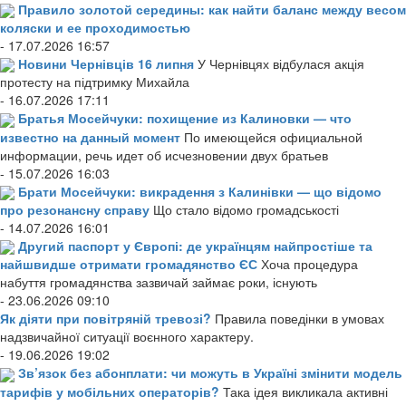
Правило золотой середины: как найти баланс между весом
коляски и ее проходимостью
- 17.07.2026 16:57
Новини Чернівців 16 липня
У Чернівцях відбулася акція
протесту на підтримку Михайла
- 16.07.2026 17:11
Братья Мосейчуки: похищение из Калиновки — что
известно на данный момент
По имеющейся официальной
информации, речь идет об исчезновении двух братьев
- 15.07.2026 16:03
Брати Мосейчуки: викрадення з Калинівки — що відомо
про резонансну справу
Що стало відомо громадськості
- 14.07.2026 16:01
Другий паспорт у Європі: де українцям найпростіше та
найшвидше отримати громадянство ЄС
Хоча процедура
набуття громадянства зазвичай займає роки, існують
- 23.06.2026 09:10
Як діяти при повітряній тревозі?
Правила поведінки в умовах
надзвичайної ситуації воєнного характеру.
- 19.06.2026 19:02
Зв’язок без абонплати: чи можуть в Україні змінити модель
тарифів у мобільних операторів?
Така ідея викликала активні