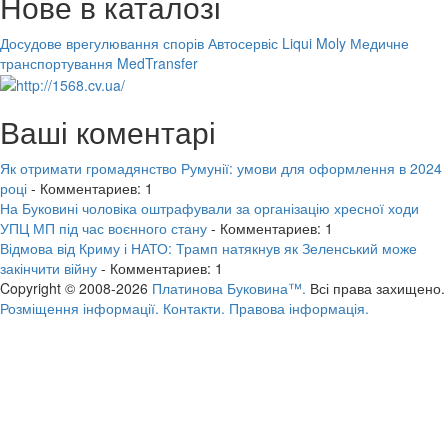
Нове в каталозі
Досудове врегулювання спорів
Автосервіс Liqui Moly
Медичне
транспортування MedTransfer
Ваші коментарі
Як отримати громадянство Румунії: умови для оформлення в 2024
році
- Комментариев: 1
На Буковині чоловіка оштрафували за організацію хресної ходи
УПЦ МП під час воєнного стану
- Комментариев: 1
Відмова від Криму і НАТО: Трамп натякнув як Зеленський може
закінчити війну
- Комментариев: 1
Copyright © 2008-2026
Платинова Буковина™.
Всі права захищено.
Розміщення інформації.
Контакти.
Правова інформація.