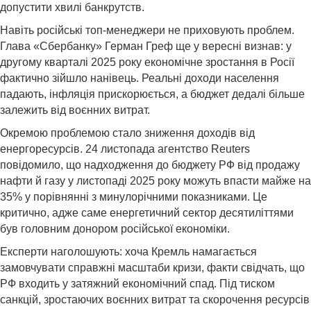
допустити хвилі банкрутств.
Навіть російські топ-менеджери не приховують проблем.
Глава «Сбербанку» Герман Греф ще у вересні визнав: у
другому кварталі 2025 року економічне зростання в Росії
фактично зійшло нанівець. Реальні доходи населення
падають, інфляція прискорюється, а бюджет дедалі більше
залежить від воєнних витрат.
Окремою проблемою стало зниження доходів від
енергоресурсів. 24 листопада агентство Reuters
повідомило, що надходження до бюджету РФ від продажу
нафти й газу у листопаді 2025 року можуть впасти майже на
35% у порівнянні з минулорічними показниками. Це
критично, адже саме енергетичний сектор десятиліттями
був головним донором російської економіки.
Експерти наголошують: хоча Кремль намагається
замовчувати справжні масштаби кризи, факти свідчать, що
РФ входить у затяжний економічний спад. Під тиском
санкцій, зростаючих воєнних витрат та скорочення ресурсів