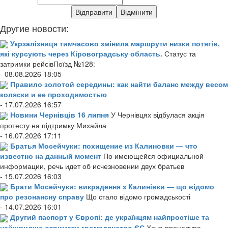
Другие новости:
Укрзалізниця тимчасово змінила маршрути низки потягів,
які курсують через Кіровоградську область.
Статус та
затримки рейсівПоїзд №128:
- 08.08.2026 18:05
Правило золотой середины: как найти баланс между весом
коляски и ее проходимостью
- 17.07.2026 16:57
Новини Чернівців 16 липня
У Чернівцях відбулася акція
протесту на підтримку Михайла
- 16.07.2026 17:11
Братья Мосейчуки: похищение из Калиновки — что
известно на данный момент
По имеющейся официальной
информации, речь идет об исчезновении двух братьев
- 15.07.2026 16:03
Брати Мосейчуки: викрадення з Калинівки — що відомо
про резонансну справу
Що стало відомо громадськості
- 14.07.2026 16:01
Другий паспорт у Європі: де українцям найпростіше та
найшвидше отримати громадянство ЄС
Хоча процедура