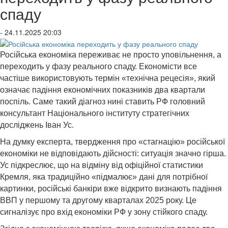
спаду
- 24.11.2025 20:03
Російська економіка переживає не просто уповільнення, а
переходить у фазу реального спаду. Економісти все
частіше використовують термін «технічна рецесія», який
означає падіння економічних показників два квартали
поспіль. Саме такий діагноз нині ставить РФ головний
консультант Національного інституту стратегічних
досліджень Іван Ус.
На думку експерта, твердження про «стагнацію» російської
економіки не відповідають дійсності: ситуація значно гірша.
Ус підкреслює, що на відміну від офіційної статистики
Кремля, яка традиційно «підмалює» дані для потрібної
картинки, російські банкіри вже відкрито визнають падіння
ВВП у першому та другому кварталах 2025 року. Це
сигналізує про вхід економіки РФ у зону стійкого спаду.