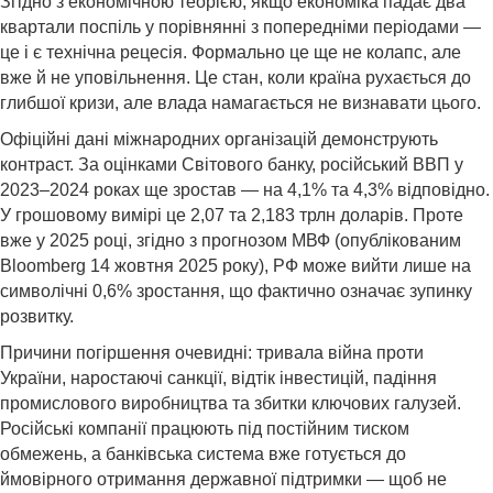
Згідно з економічною теорією, якщо економіка падає два
квартали поспіль у порівнянні з попередніми періодами —
це і є технічна рецесія. Формально це ще не колапс, але
вже й не уповільнення. Це стан, коли країна рухається до
глибшої кризи, але влада намагається не визнавати цього.
Офіційні дані міжнародних організацій демонструють
контраст. За оцінками Світового банку, російський ВВП у
2023–2024 роках ще зростав — на 4,1% та 4,3% відповідно.
У грошовому вимірі це 2,07 та 2,183 трлн доларів. Проте
вже у 2025 році, згідно з прогнозом МВФ (опублікованим
Bloomberg 14 жовтня 2025 року), РФ може вийти лише на
символічні 0,6% зростання, що фактично означає зупинку
розвитку.
Причини погіршення очевидні: тривала війна проти
України, наростаючі санкції, відтік інвестицій, падіння
промислового виробництва та збитки ключових галузей.
Російські компанії працюють під постійним тиском
обмежень, а банківська система вже готується до
ймовірного отримання державної підтримки — щоб не