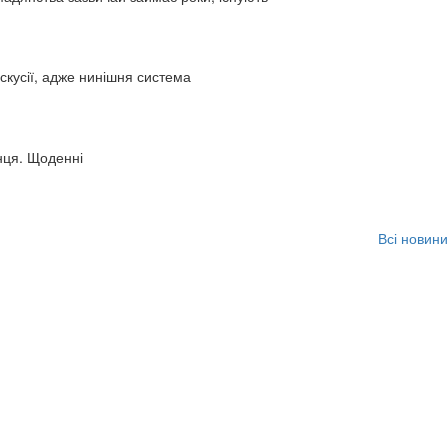
искусії, адже нинішня система
нця. Щоденні
Всі новини