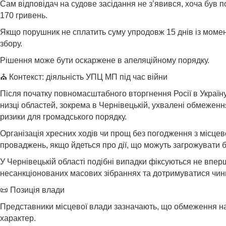
Сам відповідач на судове засідання не з’явився, хоча був 
170 гривень.
Якщо порушник не сплатить суму упродовж 15 днів із момен
збору.
Рішення може бути оскаржене в апеляційному порядку.
⛪ Контекст: діяльність УПЦ МП під час війни
Після початку повномасштабного вторгнення Росії в Україну
низці областей, зокрема в Чернівецькій, ухвалені обмежен
ризики для громадського порядку.
Організація хресних ходів чи прощ без погодження з місце
проваджень, якщо йдеться про дії, що можуть загрожувати бе
У Чернівецькій області подібні випадки фіксуються не впе
несанкціонованих масових зібраннях та дотримуватися чи
📜 Позиція влади
Представники місцевої влади зазначають, що обмеження на 
характер.