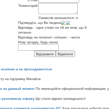
*
Коментарій:
Символів залишилося:
із
Підтвердіть, що Ви людина
Відповідь - одне слово на тій же мові, що й
питання.
Відповідь на питання «скільки» - число
Нову загадку, будь-ласка
 коляски и ее проходимостью
сту на підтримку Михайла
но на данный момент
По имеющейся официальной информации, реч
о резонансну справу
Що стало відомо громадськості
айшвидше отримати громадянство ЄС
Хоча процедура набуття гром