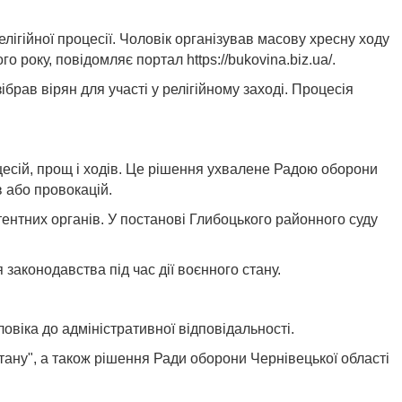
ігійної процесії. Чоловік організував масову хресну ходу
ого року, повідомляє портал
https://bukovina.biz.ua/
.
ібрав вірян для участі у релігійному заході. Процесія
оцесій, прощ і ходів. Це рішення ухвалене Радою оборони
 або провокацій.
тентних органів. У постанові Глибоцького районного суду
аконодавства під час дії воєнного стану.
віка до адміністративної відповідальності.
ану", а також рішення Ради оборони Чернівецької області