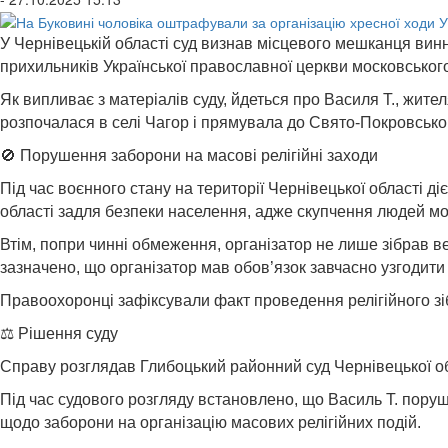
У Чернівецькій області суд визнав місцевого мешканця винн
прихильників Української православної церкви московськог
Як випливає з матеріалів суду, йдеться про Василя Т., жител
розпочалася в селі Чагор і прямувала до Свято-Покровсько
🚫 Порушення заборони на масові релігійні заходи
Під час воєнного стану на території Чернівецької області 
області задля безпеки населення, адже скупчення людей мо
Втім, попри чинні обмеження, організатор не лише зібрав ве
зазначено, що організатор мав обов’язок завчасно узгодити
Правоохоронці зафіксували факт проведення релігійного зіб
⚖️ Рішення суду
Справу розглядав Глибоцький районний суд Чернівецької обл
Під час судового розгляду встановлено, що Василь Т. пору
щодо заборони на організацію масових релігійних подій.