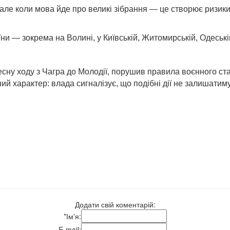
але коли мова йде про великі зібрання — це створює ризики
їни — зокрема на Волині, у Київській, Житомирській, Одеські
ресну ходу з Чагра до Молодії, порушив правила воєнного с
 характер: влада сигналізує, що подібні дії не залишатиму
Додати свій коментарій:
*
Ім'я:
E-mail: