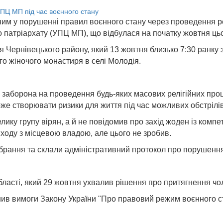
им у порушенні правил воєнного стану через проведення рел
о патріархату (УПЦ МП), що відбулася на початку жовтня ць
я Чернівецького району, який 13 жовтня близько 7:30 ранку з
го жіночого монастиря в селі Молодія.
діє заборона на проведення будь-яких масових релігійних пр
же створювати ризики для життя під час можливих обстрілів
лику групу вірян, а й не повідомив про захід жоден із компе
 ходу з місцевою владою, але цього не зробив.
рання та склали адміністративний протокол про порушення з
асті, який 29 жовтня ухвалив рішення про притягнення чоло
шив вимоги Закону України "Про правовий режим воєнного ст