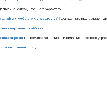
звичайної ситуації воєнного характеру.
ь тарифів у мобільних операторів?
Така ідея викликала активні д
коло спортивного об’єкта
е багато років
Повномасштабна війна змінила життя кожного украї
ного політичного шоу