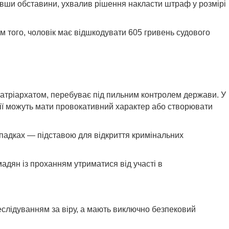
вавши обставини, ухвалив рішення накласти штраф у розмірі
 того, чоловік має відшкодувати 605 гривень судового
 патріархатом, перебуває під пильним контролем держави. У
дії можуть мати провокативний характер або створювати
падках — підставою для відкриття кримінальних
адян із проханням утриматися від участі в
еслідуванням за віру, а мають виключно безпековий