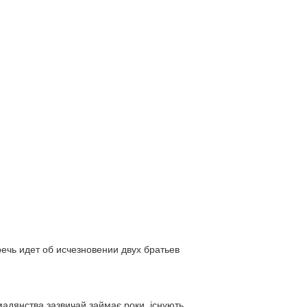
ь идет об исчезновении двух братьев
адянства зазвичай займає роки, існують