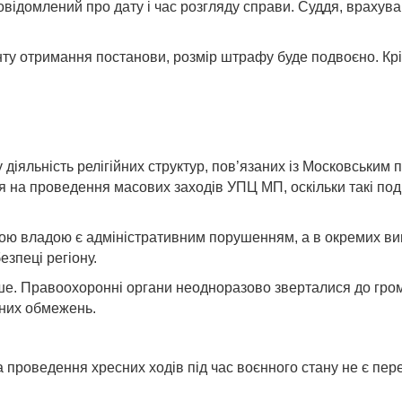
повідомлений про дату і час розгляду справи. Суддя, враху
ту отримання постанови, розмір штрафу буде подвоєно. Крім
 діяльність релігійних структур, пов’язаних із Московським
ня на проведення масових заходів УПЦ МП, оскільки такі по
вою владою є адміністративним порушенням, а в окремих ви
зпеці регіону.
рше. Правоохоронні органи неодноразово зверталися до гром
нних обмежень.
проведення хресних ходів під час воєнного стану не є пер