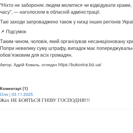
“Ніхто не забороняє людям молитися чи відвідувати храми, 
часу”, — наголосили в обласній адміністрації.
Такі заходи запроваджено також у низці інших регіонів Укра
📌 Підсумок
Таким чином, чоловік, який організував несанкціоновану х
Попри невелику суму штрафу, випадок має попереджувальний
обов’язковим для всіх громадян.
Автор: Адрій Коваль, оглядач https://bukovina.biz.ua/
Коментарі (1)
Оля | 03.11.2025
Жах НЕ БОЯТЬСЯ ГНІВУ ГОСПОДНЯ!!!