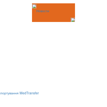
Новости
портування MedTransfer