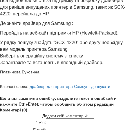
Вся відповідальність за підтримку та розробку драйверів
для раніше випущених принтерів Samsung, таких як SCX-
4220, перейшла до HP.
Де знайти драйвер для Samsung :
Перейдіть на веб-сайт підтримки HP (Hewlett-Packard).
У рядку пошуку знайдіть "SCX-4220" або другу необхідну
вам модель принтера Samsung
Виберіть операційну систему зі списку.
Завантажте та встановіть відповідний драйвер.
Платинова Буковина
Ключові слова:
драйвер для принтера Самсунг де шукати
Если вы заметили ошибку, выделите текст с ошибкой и
нажмите Ctrl+Enter, чтобы сообщить об этом редакции
Коментарі (0)
Додати свій коментарій:
*
Ім'я:
E-mail: