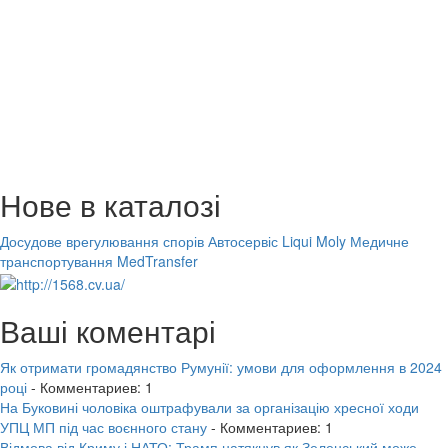
Нове в каталозі
Досудове врегулювання спорів
Автосервіс Liqui Moly
Медичне
транспортування MedTransfer
Ваші коментарі
Як отримати громадянство Румунії: умови для оформлення в 2024
році
- Комментариев: 1
На Буковині чоловіка оштрафували за організацію хресної ходи
УПЦ МП під час воєнного стану
- Комментариев: 1
Відмова від Криму і НАТО: Трамп натякнув як Зеленський може