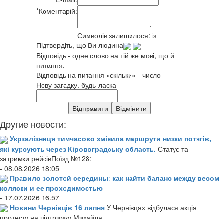
*
Коментарій:
Символів залишилося:
із
Підтвердіть, що Ви людина
Відповідь - одне слово на тій же мові, що й
питання.
Відповідь на питання «скільки» - число
Нову загадку, будь-ласка
Другие новости:
Укрзалізниця тимчасово змінила маршрути низки потягів,
які курсують через Кіровоградську область.
Статус та
затримки рейсівПоїзд №128:
- 08.08.2026 18:05
Правило золотой середины: как найти баланс между весом
коляски и ее проходимостью
- 17.07.2026 16:57
Новини Чернівців 16 липня
У Чернівцях відбулася акція
протесту на підтримку Михайла