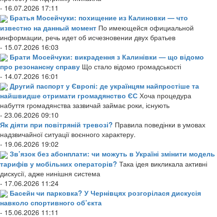
- 16.07.2026 17:11
Братья Мосейчуки: похищение из Калиновки — что
известно на данный момент
По имеющейся официальной
информации, речь идет об исчезновении двух братьев
- 15.07.2026 16:03
Брати Мосейчуки: викрадення з Калинівки — що відомо
про резонансну справу
Що стало відомо громадськості
- 14.07.2026 16:01
Другий паспорт у Європі: де українцям найпростіше та
найшвидше отримати громадянство ЄС
Хоча процедура
набуття громадянства зазвичай займає роки, існують
- 23.06.2026 09:10
Як діяти при повітряній тревозі?
Правила поведінки в умовах
надзвичайної ситуації воєнного характеру.
- 19.06.2026 19:02
Зв’язок без абонплати: чи можуть в Україні змінити модель
тарифів у мобільних операторів?
Така ідея викликала активні
дискусії, адже нинішня система
- 17.06.2026 11:24
Басейн чи парковка? У Чернівцях розгорілася дискусія
навколо спортивного об’єкта
- 15.06.2026 11:11