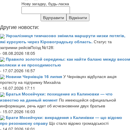
Нову загадку, будь-ласка
Другие новости:
Укрзалізниця тимчасово змінила маршрути низки потягів,
які курсують через Кіровоградську область.
Статус та
затримки рейсівПоїзд №128:
- 08.08.2026 18:05
Правило золотой середины: как найти баланс между весом
коляски и ее проходимостью
- 17.07.2026 16:57
Новини Чернівців 16 липня
У Чернівцях відбулася акція
протесту на підтримку Михайла
- 16.07.2026 17:11
Братья Мосейчуки: похищение из Калиновки — что
известно на данный момент
По имеющейся официальной
информации, речь идет об исчезновении двух братьев
- 15.07.2026 16:03
Брати Мосейчуки: викрадення з Калинівки — що відомо
про резонансну справу
Що стало відомо громадськості
- 14.07.2026 16:01