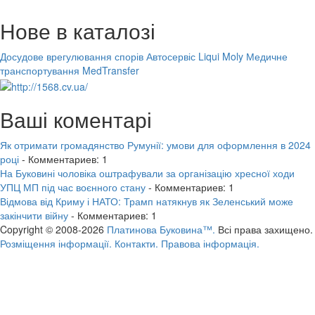
Нове в каталозі
Досудове врегулювання спорів
Автосервіс Liqui Moly
Медичне
транспортування MedTransfer
Ваші коментарі
Як отримати громадянство Румунії: умови для оформлення в 2024
році
- Комментариев: 1
На Буковині чоловіка оштрафували за організацію хресної ходи
УПЦ МП під час воєнного стану
- Комментариев: 1
Відмова від Криму і НАТО: Трамп натякнув як Зеленський може
закінчити війну
- Комментариев: 1
Copyright © 2008-2026
Платинова Буковина™.
Всі права захищено.
Розміщення інформації.
Контакти.
Правова інформація.