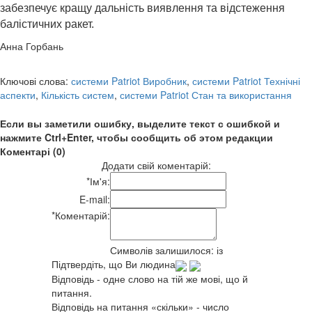
забезпечує кращу дальність виявлення та відстеження
балістичних ракет.
Анна Горбань
Ключові слова:
системи Patriot Виробник
,
системи Patriot Технічні
аспекти
,
Кількість систем
,
системи Patriot Стан та використання
Если вы заметили ошибку, выделите текст с ошибкой и
нажмите Ctrl+Enter, чтобы сообщить об этом редакции
Коментарі (0)
Додати свій коментарій:
*
Ім'я:
E-mail:
*
Коментарій:
Символів залишилося:
із
Підтвердіть, що Ви людина
Відповідь - одне слово на тій же мові, що й
питання.
Відповідь на питання «скільки» - число