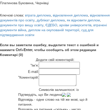
Платинова Буковина, Чернівці
Ключові слова:
втрата диплома
,
відновлення диплома
,
відновлення
документів про освіту
,
дублікат диплома
,
як відновити диплом
,
документи про вищу освіту
,
ЄДЕБО
,
архіви університетів
,
втрачені
документи війна
,
диплом на окупованій території
,
суд для
підтвердження освіти
Если вы заметили ошибку, выделите текст с ошибкой и
нажмите Ctrl+Enter, чтобы сообщить об этом редакции
Коментарі (0)
Додати свій коментарій:
*
Ім'я:
E-mail:
*
Коментарій:
Символів залишилося:
із
Підтвердіть, що Ви людина
Відповідь - одне слово на тій же мові, що й
питання.
Відповідь на питання «скільки» - число