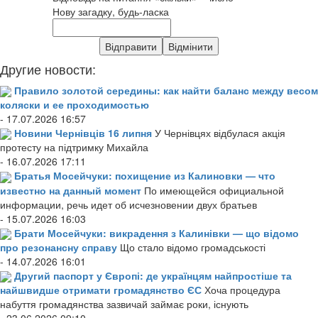
Нову загадку, будь-ласка
Другие новости:
Правило золотой середины: как найти баланс между весом
коляски и ее проходимостью
- 17.07.2026 16:57
Новини Чернівців 16 липня
У Чернівцях відбулася акція
протесту на підтримку Михайла
- 16.07.2026 17:11
Братья Мосейчуки: похищение из Калиновки — что
известно на данный момент
По имеющейся официальной
информации, речь идет об исчезновении двух братьев
- 15.07.2026 16:03
Брати Мосейчуки: викрадення з Калинівки — що відомо
про резонансну справу
Що стало відомо громадськості
- 14.07.2026 16:01
Другий паспорт у Європі: де українцям найпростіше та
найшвидше отримати громадянство ЄС
Хоча процедура
набуття громадянства зазвичай займає роки, існують