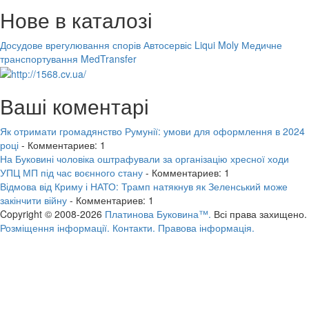
Нове в каталозі
Досудове врегулювання спорів
Автосервіс Liqui Moly
Медичне
транспортування MedTransfer
Ваші коментарі
Як отримати громадянство Румунії: умови для оформлення в 2024
році
- Комментариев: 1
На Буковині чоловіка оштрафували за організацію хресної ходи
УПЦ МП під час воєнного стану
- Комментариев: 1
Відмова від Криму і НАТО: Трамп натякнув як Зеленський може
закінчити війну
- Комментариев: 1
Copyright © 2008-2026
Платинова Буковина™.
Всі права захищено.
Розміщення інформації.
Контакти.
Правова інформація.