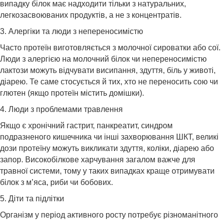
випадку білок має надходити тільки з натуральних,
легкозасвоюваних продуктів, а не з концентратів.
3. Алергіки та люди з непереносимістю
Часто протеїн виготовляється з молочної сироватки або сої.
Люди з алергією на молочний білок чи непереносимістю
лактози можуть відчувати висипання, здуття, біль у животі,
діарею. Те саме стосується й тих, хто не переносить сою чи
глютен (якщо протеїн містить домішки).
4. Люди з проблемами травлення
Якщо є хронічний гастрит, панкреатит, синдром
подразненого кишечника чи інші захворювання ШКТ, великі
дози протеїну можуть викликати здуття, коліки, діарею або
запор. Високобілкове харчування загалом важче для
травної системи, тому у таких випадках краще отримувати
білок з м’яса, риби чи бобових.
5. Діти та підлітки
Організм у період активного росту потребує різноманітного