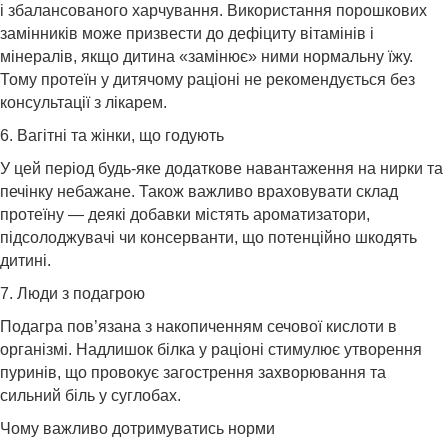
і збалансованого харчування. Використання порошкових
замінників може призвести до дефіциту вітамінів і
мінералів, якщо дитина «замінює» ними нормальну їжу.
Тому протеїн у дитячому раціоні не рекомендується без
консультації з лікарем.
6. Вагітні та жінки, що годують
У цей період будь-яке додаткове навантаження на нирки та
печінку небажане. Також важливо враховувати склад
протеїну — деякі добавки містять ароматизатори,
підсолоджувачі чи консерванти, що потенційно шкодять
дитині.
7. Люди з подагрою
Подагра пов’язана з накопиченням сечової кислоти в
організмі. Надлишок білка у раціоні стимулює утворення
пуринів, що провокує загострення захворювання та
сильний біль у суглобах.
Чому важливо дотримуватись норми