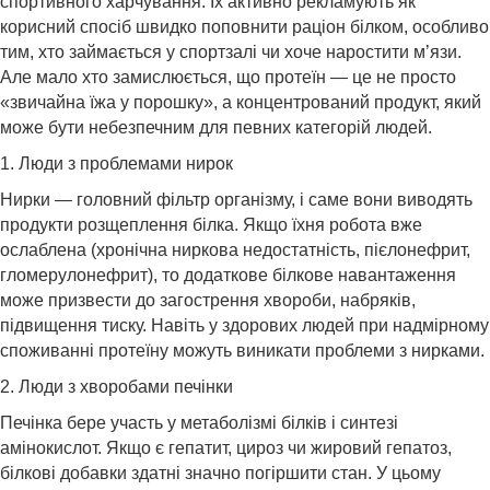
спортивного харчування. Їх активно рекламують як
корисний спосіб швидко поповнити раціон білком, особливо
тим, хто займається у спортзалі чи хоче наростити м’язи.
Але мало хто замислюється, що протеїн — це не просто
«звичайна їжа у порошку», а концентрований продукт, який
може бути небезпечним для певних категорій людей.
1. Люди з проблемами нирок
Нирки — головний фільтр організму, і саме вони виводять
продукти розщеплення білка. Якщо їхня робота вже
ослаблена (хронічна ниркова недостатність, пієлонефрит,
гломерулонефрит), то додаткове білкове навантаження
може призвести до загострення хвороби, набряків,
підвищення тиску. Навіть у здорових людей при надмірному
споживанні протеїну можуть виникати проблеми з нирками.
2. Люди з хворобами печінки
Печінка бере участь у метаболізмі білків і синтезі
амінокислот. Якщо є гепатит, цироз чи жировий гепатоз,
білкові добавки здатні значно погіршити стан. У цьому