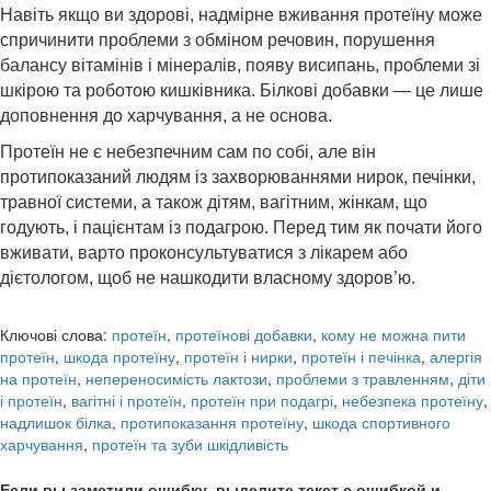
Навіть якщо ви здорові, надмірне вживання протеїну може
спричинити проблеми з обміном речовин, порушення
балансу вітамінів і мінералів, появу висипань, проблеми зі
шкірою та роботою кишківника. Білкові добавки — це лише
доповнення до харчування, а не основа.
Протеїн не є небезпечним сам по собі, але він
протипоказаний людям із захворюваннями нирок, печінки,
травної системи, а також дітям, вагітним, жінкам, що
годують, і пацієнтам із подагрою. Перед тим як почати його
вживати, варто проконсультуватися з лікарем або
дієтологом, щоб не нашкодити власному здоров’ю.
Ключові слова:
протеїн
,
протеїнові добавки
,
кому не можна пити
протеїн
,
шкода протеїну
,
протеїн і нирки
,
протеїн і печінка
,
алергія
на протеїн
,
непереносимість лактози
,
проблеми з травленням
,
діти
і протеїн
,
вагітні і протеїн
,
протеїн при подагрі
,
небезпека протеїну
,
надлишок білка
,
протипоказання протеїну
,
шкода спортивного
харчування
,
протеїн та зуби шкідливість
Если вы заметили ошибку, выделите текст с ошибкой и