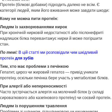
Протеїн (білкові добавки) підходить далеко не всім. Є
категорії людей, яким його вживання може завдати шкоди:
Кому не можна пити протеїн:
Людям із захворюваннями нирок
При хронічній нирковій недостатності або пієлонефриті
надлишок білка перевантажує нирки й може погіршити
стан.
По темі:
В цій статті ми розповідали чим шкідливий
протеїн
для зубів
Тим, хто має проблеми з печінкою
Гепатит, цироз чи жировий гепатоз — привід уникати
протеїну, оскільки печінка бере участь у метаболізмі білків.
При алергії або непереносимості
Часто зустрічається алергія на молочний білок (у складі
сироваткового або казеїнового протеїну) чи соєвий протеїн.
Людям із порушенням травлення
Проблеми зі шлунком, підшлунковою чи кишечником