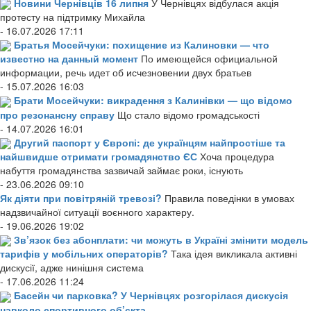
Новини Чернівців 16 липня
У Чернівцях відбулася акція
протесту на підтримку Михайла
- 16.07.2026 17:11
Братья Мосейчуки: похищение из Калиновки — что
известно на данный момент
По имеющейся официальной
информации, речь идет об исчезновении двух братьев
- 15.07.2026 16:03
Брати Мосейчуки: викрадення з Калинівки — що відомо
про резонансну справу
Що стало відомо громадськості
- 14.07.2026 16:01
Другий паспорт у Європі: де українцям найпростіше та
найшвидше отримати громадянство ЄС
Хоча процедура
набуття громадянства зазвичай займає роки, існують
- 23.06.2026 09:10
Як діяти при повітряній тревозі?
Правила поведінки в умовах
надзвичайної ситуації воєнного характеру.
- 19.06.2026 19:02
Зв’язок без абонплати: чи можуть в Україні змінити модель
тарифів у мобільних операторів?
Така ідея викликала активні
дискусії, адже нинішня система
- 17.06.2026 11:24
Басейн чи парковка? У Чернівцях розгорілася дискусія
навколо спортивного об’єкта