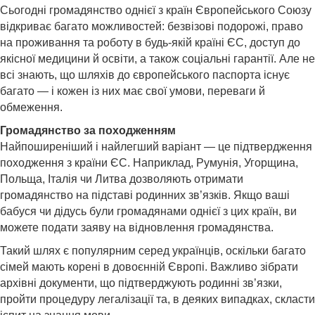
Сьогодні громадянство однієї з країн Європейського Союзу
відкриває багато можливостей: безвізові подорожі, право
на проживання та роботу в будь-якій країні ЄС, доступ до
якісної медицини й освіти, а також соціальні гарантії. Але не
всі знають, що шляхів до європейського паспорта існує
багато — і кожен із них має свої умови, переваги й
обмеження.
Громадянство за походженням
Найпоширеніший і найлегший варіант — це підтвердження
походження з країни ЄС. Наприклад, Румунія, Угорщина,
Польща, Італія чи Литва дозволяють отримати
громадянство на підставі родинних зв’язків. Якщо ваші
бабуся чи дідусь були громадянами однієї з цих країн, ви
можете подати заяву на відновлення громадянства.
Такий шлях є популярним серед українців, оскільки багато
сімей мають корені в довоєнній Європі. Важливо зібрати
архівні документи, що підтверджують родинні зв’язки,
пройти процедуру легалізації та, в деяких випадках, скласти