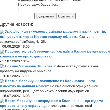
Нову загадку, будь-ласка
Другие новости:
Укрзалізниця тимчасово змінила маршрути низки потягів,
які курсують через Кіровоградську область.
Статус та
затримки рейсівПоїзд №128:
- 08.08.2026 18:05
Правило золотой середины: как найти баланс между весом
коляски и ее проходимостью
- 17.07.2026 16:57
Новини Чернівців 16 липня
У Чернівцях відбулася акція
протесту на підтримку Михайла
- 16.07.2026 17:11
Братья Мосейчуки: похищение из Калиновки — что
известно на данный момент
По имеющейся официальной
информации, речь идет об исчезновении двух братьев
- 15.07.2026 16:03
Брати Мосейчуки: викрадення з Калинівки — що відомо
про резонансну справу
Що стало відомо громадськості