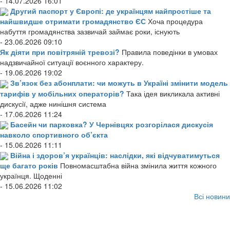
- 14.07.2026 16:01
Другий паспорт у Європі: де українцям найпростіше та
найшвидше отримати громадянство ЄС
Хоча процедура
набуття громадянства зазвичай займає роки, існують
- 23.06.2026 09:10
Як діяти при повітряній тревозі?
Правила поведінки в умовах
надзвичайної ситуації воєнного характеру.
- 19.06.2026 19:02
Зв’язок без абонплати: чи можуть в Україні змінити модель
тарифів у мобільних операторів?
Така ідея викликала активні
дискусії, адже нинішня система
- 17.06.2026 11:24
Басейн чи парковка? У Чернівцях розгорілася дискусія
навколо спортивного об’єкта
- 15.06.2026 11:11
Війна і здоров’я українців: наслідки, які відчуватимуться
ще багато років
Повномасштабна війна змінила життя кожного
українця. Щоденні
- 15.06.2026 11:02
Всі новини