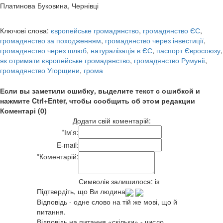
Платинова Буковина, Чернівці
Ключові слова:
європейське громадянство
,
громадянство ЄС
,
громадянство за походженням
,
громадянство через інвестиції
,
громадянство через шлюб
,
натуралізація в ЄС
,
паспорт Євросоюзу
,
як отримати європейське громадянство
,
громадянство Румунії
,
громадянство Угорщини
,
грома
Если вы заметили ошибку, выделите текст с ошибкой и
нажмите Ctrl+Enter, чтобы сообщить об этом редакции
Коментарі (0)
Додати свій коментарій:
*
Ім'я:
E-mail:
*
Коментарій:
Символів залишилося:
із
Підтвердіть, що Ви людина
Відповідь - одне слово на тій же мові, що й
питання.
Відповідь на питання «скільки» - число