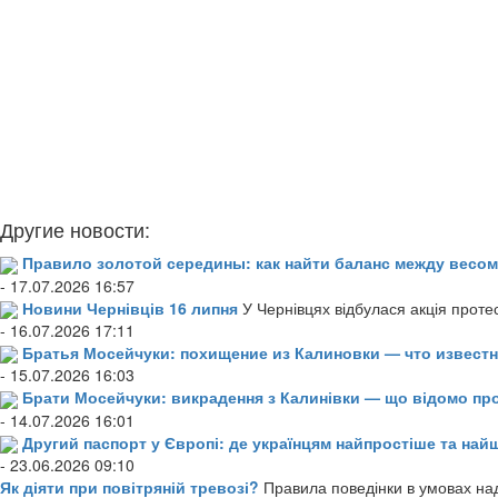
Другие новости:
Правило золотой середины: как найти баланс между весом
- 17.07.2026 16:57
Новини Чернівців 16 липня
У Чернівцях відбулася акція проте
- 16.07.2026 17:11
Братья Мосейчуки: похищение из Калиновки — что извест
- 15.07.2026 16:03
Брати Мосейчуки: викрадення з Калинівки — що відомо пр
- 14.07.2026 16:01
Другий паспорт у Європі: де українцям найпростіше та н
- 23.06.2026 09:10
Як діяти при повітряній тревозі?
Правила поведінки в умовах над