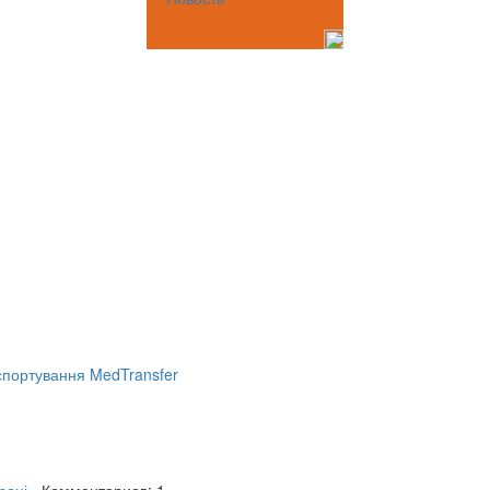
портування MedTransfer
році
- Комментариев: 1