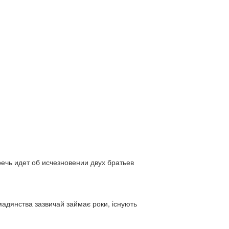
ь идет об исчезновении двух братьев
адянства зазвичай займає роки, існують