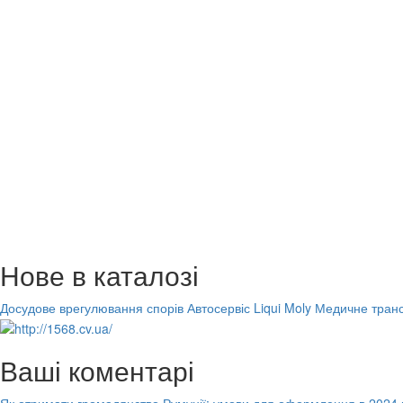
Нове в каталозі
Досудове врегулювання спорів
Автосервіс Liqui Moly
Медичне транс
Ваші коментарі
Як отримати громадянство Румунії: умови для оформлення в 2024 