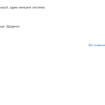
искусії, адже нинішня система
нця. Щоденні
Всі новини