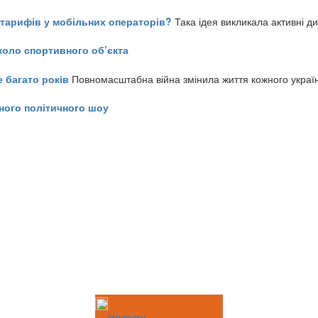
ь тарифів у мобільних операторів?
Така ідея викликала активні д
коло спортивного об’єкта
е багато років
Повномасштабна війна змінила життя кожного украї
ного політичного шоу
Новости