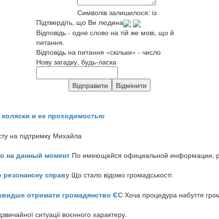
Символів залишилося:
із
Підтвердіть, що Ви людина
Відповідь - одне слово на тій же мові, що й
питання.
Відповідь на питання «скільки» - число
Нову загадку, будь-ласка
 коляски и ее проходимостью
сту на підтримку Михайла
но на данный момент
По имеющейся официальной информации, реч
о резонансну справу
Що стало відомо громадськості
айшвидше отримати громадянство ЄС
Хоча процедура набуття гром
звичайної ситуації воєнного характеру.