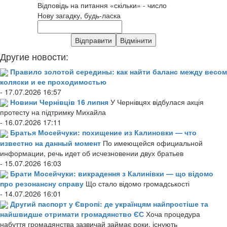
Відповідь на питання «скільки» - число
Нову загадку, будь-ласка
Другие новости:
Правило золотой середины: как найти баланс между весом
коляски и ее проходимостью
- 17.07.2026 16:57
Новини Чернівців 16 липня
У Чернівцях відбулася акція
протесту на підтримку Михайла
- 16.07.2026 17:11
Братья Мосейчуки: похищение из Калиновки — что
известно на данный момент
По имеющейся официальной
информации, речь идет об исчезновении двух братьев
- 15.07.2026 16:03
Брати Мосейчуки: викрадення з Калинівки — що відомо
про резонансну справу
Що стало відомо громадськості
- 14.07.2026 16:01
Другий паспорт у Європі: де українцям найпростіше та
найшвидше отримати громадянство ЄС
Хоча процедура
набуття громадянства зазвичай займає роки, існують