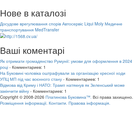
Нове в каталозі
Досудове врегулювання спорів
Автосервіс Liqui Moly
Медичне
транспортування MedTransfer
Ваші коментарі
Як отримати громадянство Румунії: умови для оформлення в 2024
році
- Комментариев: 1
На Буковині чоловіка оштрафували за організацію хресної ходи
УПЦ МП під час воєнного стану
- Комментариев: 1
Відмова від Криму і НАТО: Трамп натякнув як Зеленський може
закінчити війну
- Комментариев: 1
Copyright © 2008-2026
Платинова Буковина™.
Всі права захищено.
Розміщення інформації.
Контакти.
Правова інформація.