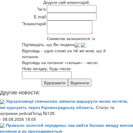
Додати свій коментарій:
*
Ім'я:
E-mail:
*
Коментарій:
Символів залишилося:
із
Підтвердіть, що Ви людина
Відповідь - одне слово на тій же мові, що й
питання.
Відповідь на питання «скільки» - число
Нову загадку, будь-ласка
Другие новости:
Укрзалізниця тимчасово змінила маршрути низки потягів,
які курсують через Кіровоградську область.
Статус та
затримки рейсівПоїзд №128:
- 08.08.2026 18:05
Правило золотой середины: как найти баланс между весом
коляски и ее проходимостью