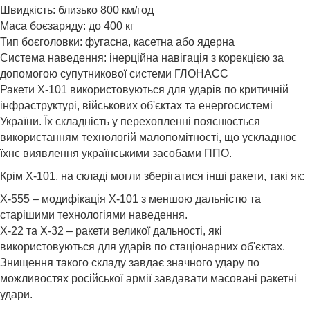
Швидкість: близько 800 км/год
Маса боєзаряду: до 400 кг
Тип боєголовки: фугасна, касетна або ядерна
Система наведення: інерційна навігація з корекцією за
допомогою супутникової системи ГЛОНАСС
Ракети Х-101 використовуються для ударів по критичній
інфраструктурі, військових об'єктах та енергосистемі
України. Їх складність у перехопленні пояснюється
використанням технологій малопомітності, що ускладнює
їхнє виявлення українськими засобами ППО.
Крім Х-101, на складі могли зберігатися інші ракети, такі як:
Х-555 – модифікація Х-101 з меншою дальністю та
старішими технологіями наведення.
Х-22 та Х-32 – ракети великої дальності, які
використовуються для ударів по стаціонарних об'єктах.
Знищення такого складу завдає значного удару по
можливостях російської армії завдавати масовані ракетні
удари.