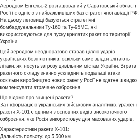
Аеродром Енгельс-2 розташований у Саратовській області
Росії і є однією з найважливіших баз стратегічної авіації РФ.
На цьому летовищі базуються стратегічні
бомбардувальники Ту-160 та Ту-95МС, які
використовуються для пуску крилатих ракет по території
України.
Цей аеродром неодноразово ставав ціллю ударів
українських безпілотників, оскільки саме звідси злітають
літаки, які несуть загрозу цивільним містам України. Втрата
ракетного складу значно ускладнить подальші атаки,
оскільки виробництво нових ракет у Росії не здатне швидко
компенсувати втрачене озброєння.
Що відомо про знищені ракети?
За інформацією українських військових аналітиків, уражені
ракети Х-101 є одними з основних видів високоточного
озброєння, яке Росія використовує для масованих ударів.
Характеристики ракети Х-101:
Дальність польоту: до 5 500 км