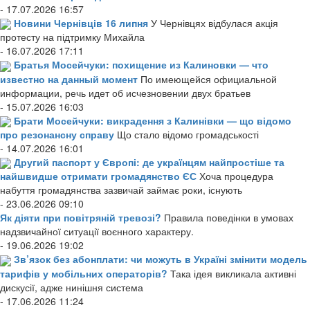
- 17.07.2026 16:57
Новини Чернівців 16 липня
У Чернівцях відбулася акція
протесту на підтримку Михайла
- 16.07.2026 17:11
Братья Мосейчуки: похищение из Калиновки — что
известно на данный момент
По имеющейся официальной
информации, речь идет об исчезновении двух братьев
- 15.07.2026 16:03
Брати Мосейчуки: викрадення з Калинівки — що відомо
про резонансну справу
Що стало відомо громадськості
- 14.07.2026 16:01
Другий паспорт у Європі: де українцям найпростіше та
найшвидше отримати громадянство ЄС
Хоча процедура
набуття громадянства зазвичай займає роки, існують
- 23.06.2026 09:10
Як діяти при повітряній тревозі?
Правила поведінки в умовах
надзвичайної ситуації воєнного характеру.
- 19.06.2026 19:02
Зв’язок без абонплати: чи можуть в Україні змінити модель
тарифів у мобільних операторів?
Така ідея викликала активні
дискусії, адже нинішня система
- 17.06.2026 11:24