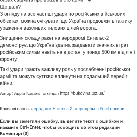
Що далі?
З огляду на все частіші удари по російських військових
об'єктах, можна очікувати, що Україна продовжить тактику
ураження важливих тилових цілей ворога.
Знищення складу ракет на аеродромі Енгельс-2
демонструє, що Україна здатна завдавати значних втрат
російським силам навіть на відстані у понад 500 км від лінії
фронту.
Такі удари грають важливу роль у послабленні російської
армії та можуть суттєво вплинути на подальший перебіг
війни.
Автор: Адрій Коваль, оглядач https://bukovina.biz.ua/
Ключові слова:
аеродром Енгельс-2
,
аеродром в Росії новини
Если вы заметили ошибку, выделите текст с ошибкой и
нажмите Ctrl+Enter, чтобы сообщить об этом редакции
Коментарі (0)