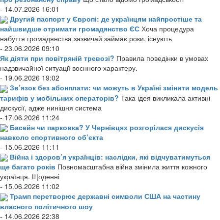
- 14.07.2026 16:01
Другий паспорт у Європі: де українцям найпростіше та
найшвидше отримати громадянство ЄС
Хоча процедура
набуття громадянства зазвичай займає роки, існують
- 23.06.2026 09:10
Як діяти при повітряній тревозі?
Правила поведінки в умовах
надзвичайної ситуації воєнного характеру.
- 19.06.2026 19:02
Зв’язок без абонплати: чи можуть в Україні змінити модель
тарифів у мобільних операторів?
Така ідея викликала активні
дискусії, адже нинішня система
- 17.06.2026 11:24
Басейн чи парковка? У Чернівцях розгорілася дискусія
навколо спортивного об’єкта
- 15.06.2026 11:11
Війна і здоров’я українців: наслідки, які відчуватимуться
ще багато років
Повномасштабна війна змінила життя кожного
українця. Щоденні
- 15.06.2026 11:02
Трамп перетворює державні символи США на частину
власного політичного шоу
- 14.06.2026 22:38