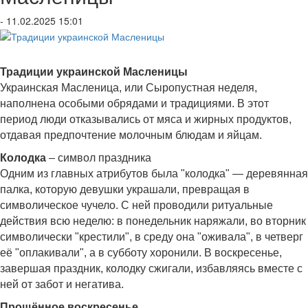
- 11.02.2025 15:01
Традиции украинской Масленицы
Украинская Масленица, или Сыропустная неделя,
наполнена особыми обрядами и традициями. В этот
период люди отказывались от мяса и жирных продуктов,
отдавая предпочтение молочным блюдам и яйцам.
Колодка
– символ праздника
Одним из главных атрибутов была "колодка" — деревянная
палка, которую девушки украшали, превращая в
символическое чучело. С ней проводили ритуальные
действия всю неделю: в понедельник наряжали, во вторник
символически "крестили", в среду она "оживала", в четверг
её "оплакивали", а в субботу хоронили. В воскресенье,
завершая праздник, колодку сжигали, избавляясь вместе с
ней от забот и негатива.
Прощённое воскресенье