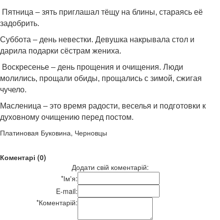
Пятница – зять приглашал тёщу на блины, стараясь её
задобрить.
Суббота – день невестки. Девушка накрывала стол и
дарила подарки сёстрам жениха.
Воскресенье – день прощения и очищения. Люди
молились, прощали обиды, прощались с зимой, сжигая
чучело.
Масленица – это время радости, веселья и подготовки к
духовному очищению перед постом.
Платиновая Буковина, Черновцы
Коментарі (0)
Додати свій коментарій:
*
Ім'я:
E-mail:
*
Коментарій: