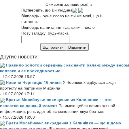
Символів залишилося:
із
Підтвердіть, що Ви людина
Відповідь - одне слово на тій же мові, що й
питання.
Відповідь на питання «скільки» - число
Нову загадку, будь-ласка
Другие новости:
Правило золотой середины: как найти баланс между весом
коляски и ее проходимостью
- 17.07.2026 16:57
Новини Чернівців 16 липня
У Чернівцях відбулася акція
протесту на підтримку Михайла
- 16.07.2026 17:11
Братья Мосейчуки: похищение из Калиновки — что
известно на данный момент
По имеющейся официальной
информации, речь идет об исчезновении двух братьев
- 15.07.2026 16:03
Брати Мосейчуки: викрадення з Калинівки — що відомо
про резонансну справу
Що стало відомо громадськості