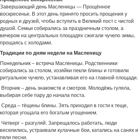
Завершающий день Масленицы — Прощённое
воскресенье. В этот день принято просить прощения у
родных и друзей, чтобы вступить в Великий пост с чистой
душой. Семьи собирались за праздничным столом, а
вечером на центральных площадях сжигали чучело зимы,
прощаясь с холодами.
Традиции по дням недели на Масленицу
Понедельник – встреча Масленицы. Родственники
собирались за столом, хозяйки пекли блины и готовили
ритуальное чучело, устанавливая его на главной площади.
Вторник – день знакомств и смотров. Молодёжь гуляла,
выбирая себе пару до начала поста.
Среда – тёщины блины. Зять приходил в гости к теще,
которая угощала его богатым угощением.
Четверг – разгуляй. Запрещалось работать, люди
веселились, устраивали кулачные бои, катались на санях и
пели песни.