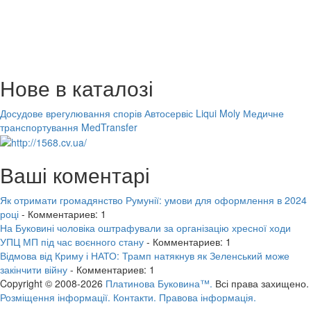
Нове в каталозі
Досудове врегулювання спорів
Автосервіс Liqui Moly
Медичне
транспортування MedTransfer
Ваші коментарі
Як отримати громадянство Румунії: умови для оформлення в 2024
році
- Комментариев: 1
На Буковині чоловіка оштрафували за організацію хресної ходи
УПЦ МП під час воєнного стану
- Комментариев: 1
Відмова від Криму і НАТО: Трамп натякнув як Зеленський може
закінчити війну
- Комментариев: 1
Copyright © 2008-2026
Платинова Буковина™.
Всі права захищено.
Розміщення інформації.
Контакти.
Правова інформація.