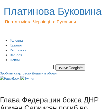
Платинова Буковина
Портал міста Чернівці та Буковини
Головна
Каталог
Ресторани
Весілля
Плітки
Зробити стартовою
Додати в обрані
Глава Федерации бокса ДНР
Армен Саркисян погиб во