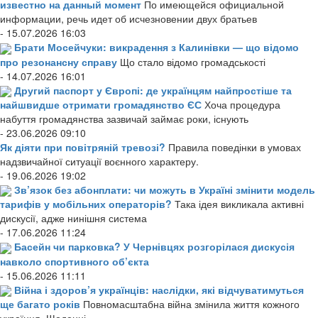
известно на данный момент
По имеющейся официальной
информации, речь идет об исчезновении двух братьев
- 15.07.2026 16:03
Брати Мосейчуки: викрадення з Калинівки — що відомо
про резонансну справу
Що стало відомо громадськості
- 14.07.2026 16:01
Другий паспорт у Європі: де українцям найпростіше та
найшвидше отримати громадянство ЄС
Хоча процедура
набуття громадянства зазвичай займає роки, існують
- 23.06.2026 09:10
Як діяти при повітряній тревозі?
Правила поведінки в умовах
надзвичайної ситуації воєнного характеру.
- 19.06.2026 19:02
Зв’язок без абонплати: чи можуть в Україні змінити модель
тарифів у мобільних операторів?
Така ідея викликала активні
дискусії, адже нинішня система
- 17.06.2026 11:24
Басейн чи парковка? У Чернівцях розгорілася дискусія
навколо спортивного об’єкта
- 15.06.2026 11:11
Війна і здоров’я українців: наслідки, які відчуватимуться
ще багато років
Повномасштабна війна змінила життя кожного
українця. Щоденні