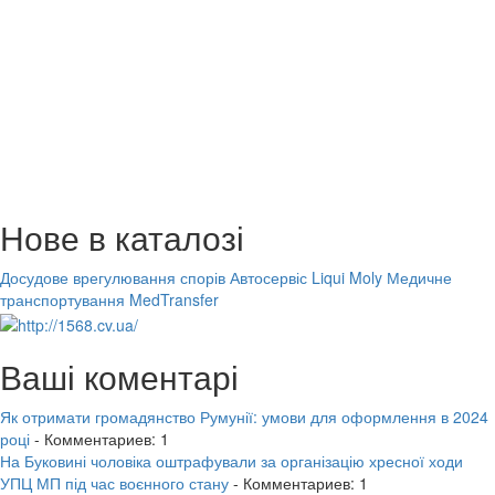
Нове в каталозі
Досудове врегулювання спорів
Автосервіс Liqui Moly
Медичне
транспортування MedTransfer
Ваші коментарі
Як отримати громадянство Румунії: умови для оформлення в 2024
році
- Комментариев: 1
На Буковині чоловіка оштрафували за організацію хресної ходи
УПЦ МП під час воєнного стану
- Комментариев: 1