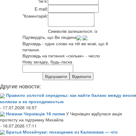
*
Ім'я:
E-mail:
*
Коментарій:
Символів залишилося:
із
Підтвердіть, що Ви людина
Відповідь - одне слово на тій же мові, що й
питання.
Відповідь на питання «скільки» - число
Нову загадку, будь-ласка
Другие новости:
Правило золотой середины: как найти баланс между весом
коляски и ее проходимостью
- 17.07.2026 16:57
Новини Чернівців 16 липня
У Чернівцях відбулася акція
протесту на підтримку Михайла
- 16.07.2026 17:11
Братья Мосейчуки: похищение из Калиновки — что