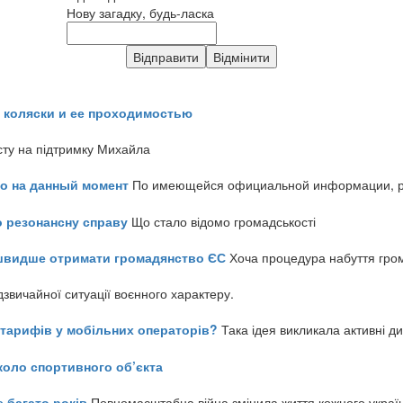
Нову загадку, будь-ласка
 коляски и ее проходимостью
сту на підтримку Михайла
но на данный момент
По имеющейся официальной информации, реч
о резонансну справу
Що стало відомо громадськості
айшвидше отримати громадянство ЄС
Хоча процедура набуття гром
звичайної ситуації воєнного характеру.
ь тарифів у мобільних операторів?
Така ідея викликала активні д
коло спортивного об’єкта
е багато років
Повномасштабна війна змінила життя кожного украї