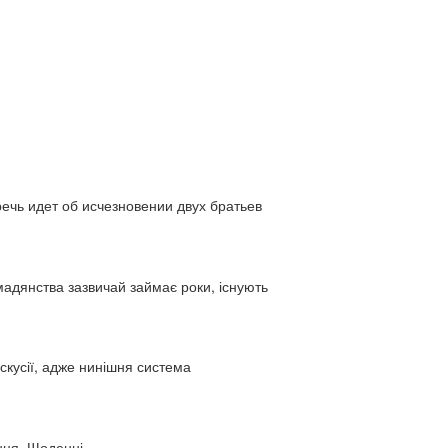
ь идет об исчезновении двух братьев
адянства зазвичай займає роки, існують
искусії, адже нинішня система
нця. Щоденні