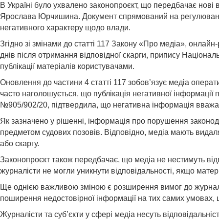
В Україні було ухвалено законопроєкт, що передбачає нові 
Ярослава Юрчишина. Документ спрямований на регулювання в
негативного характеру щодо влади.
Згідно зі змінами до статті 117 Закону «Про медіа», онлайн
днів після отримання відповідної скарги, припису Націона
публікації матеріалів користувачами.
Оновлення до частини 4 статті 117 зобов’язує медіа операт
часто наголошується, що публікація негативної інформації
№905/902/20, підтвердила, що негативна інформація вважаєт
Як зазначено у рішенні, інформація про порушення законода
предметом судових позовів. Відповідно, медіа мають видаля
або скаргу.
Законопроєкт також передбачає, що медіа не нестимуть відп
журналісти не могли уникнути відповідальності, якщо матер
Ще однією важливою зміною є розширення вимог до журналіст
поширення недостовірної інформації на тих самих умовах, 
Журналісти та суб’єкти у сфері медіа несуть відповідальніс