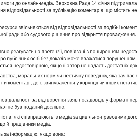
вимоги до онлайн-медіа. Верховна Рада 14 січня підтримала 
ідповідальності за публікацію коментарів, що містять нед
-ресурси звільняються від відповідальності за подібні коме
льної ради або судового рішення про відкриття провадженн
ивно реагувати на претензії, пов’язані з поширенням недост
 про публічних осіб без доказів може вважатися порушення
ься недостовірною, якщо її автор не надасть достатніх док
вства, моральних норм чи неетичну поведінку, яка зачіпає ч
ти коментарі, де є звинувачення у корупції чи інших негат
овідальності за відтворення заяв посадовців у форматі пере
іал не був поданий дослівно.
ів, які співпрацюють із медіа за цивільно-правовими догов
що й працівники медіа.
ть за інформацію, якщо вона: