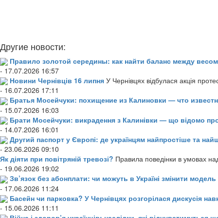
Другие новости:
Правило золотой середины: как найти баланс между весом
- 17.07.2026 16:57
Новини Чернівців 16 липня
У Чернівцях відбулася акція проте
- 16.07.2026 17:11
Братья Мосейчуки: похищение из Калиновки — что извест
- 15.07.2026 16:03
Брати Мосейчуки: викрадення з Калинівки — що відомо пр
- 14.07.2026 16:01
Другий паспорт у Європі: де українцям найпростіше та н
- 23.06.2026 09:10
Як діяти при повітряній тревозі?
Правила поведінки в умовах над
- 19.06.2026 19:02
Зв’язок без абонплати: чи можуть в Україні змінити модел
- 17.06.2026 11:24
Басейн чи парковка? У Чернівцях розгорілася дискусія нав
- 15.06.2026 11:11
Війна і здоров’я українців: наслідки, які відчуватимуться щ