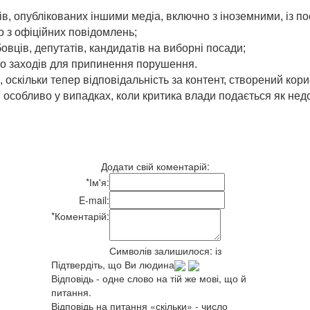
ів, опублікованих іншими медіа, включно з іноземними, із 
о з офіційних повідомлень;
вців, депутатів, кандидатів на виборні посади;
о заходів для припинення порушення.
оскільки тепер відповідальність за контент, створений кор
 особливо у випадках, коли критика влади подається як нед
Додати свій коментарій:
*
Ім'я:
E-mail:
*
Коментарій:
Символів залишилося:
із
Підтвердіть, що Ви людина
Відповідь - одне слово на тій же мові, що й
питання.
Відповідь на питання «скільки» - число