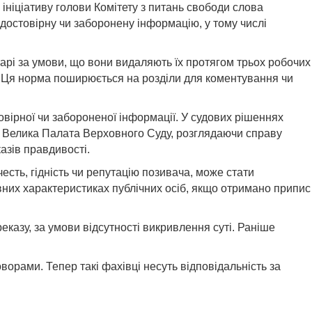
ініціативу голови Комітету з питань свободи слова
остовірну чи заборонену інформацію, у тому числі
нтарі за умови, що вони видаляють їх протягом трьох робочих
я. Ця норма поширюється на розділи для коментування чи
овірної чи забороненої інформації. У судових рішеннях
м. Велика Палата Верховного Суду, розглядаючи справу
азів правдивості.
есть, гідність чи репутацію позивача, може стати
ивних характеристиках публічних осіб, якщо отримано припис
казу, за умови відсутності викривлення суті. Раніше
орами. Тепер такі фахівці несуть відповідальність за