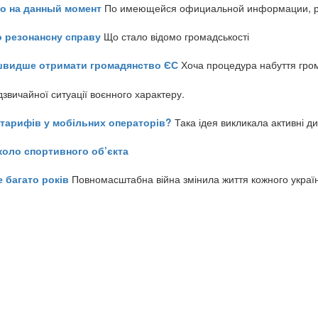
но на данный момент
По имеющейся официальной информации, реч
о резонансну справу
Що стало відомо громадськості
айшвидше отримати громадянство ЄС
Хоча процедура набуття гром
звичайної ситуації воєнного характеру.
ь тарифів у мобільних операторів?
Така ідея викликала активні д
коло спортивного об’єкта
е багато років
Повномасштабна війна змінила життя кожного украї