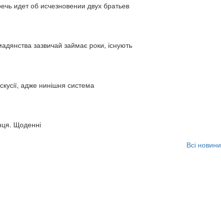
ь идет об исчезновении двух братьев
адянства зазвичай займає роки, існують
искусії, адже нинішня система
нця. Щоденні
Всі новини