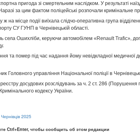
нспортна пригода зі смертельним наслідком. У результаті на
Наразі за цим фактом поліцейські розпочали кримінальне п
ж на місце події виїхала слідчо-оперативна група відділенн
порту СУ ГУНП в Чернівецькій області.
 села Ошихліби, керуючи автомобілем «Renault Trafic», доп
у.
ння та помер під час надання йому невідкладної медичної до
к Головного управління Національної поліції в Чернівецькі
о реєстру досудових розслідувань за ч. 2 ст. 286 (Порушенн
Кримінального кодексу України.
Чернівців 2025
те Ctrl+Enter, чтобы сообщить об этом редакции