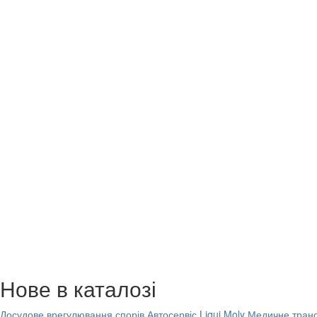
Нове в каталозі
Досудове врегулювання спорів
Автосервіс Liqui Moly
Медичне транс