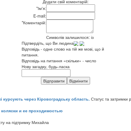
Додати свій коментарій:
*
Ім'я:
E-mail:
*
Коментарій:
Символів залишилося:
із
Підтвердіть, що Ви людина
Відповідь - одне слово на тій же мові, що й
питання.
Відповідь на питання «скільки» - число
Нову загадку, будь-ласка
кі курсують через Кіровоградську область.
Статус та затримки 
 коляски и ее проходимостью
сту на підтримку Михайла