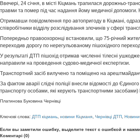
Ввечері, 24 січня, в місті Кіцмань трапилася дорожньо-тра
травми та помер під час надання йому медичної допомоги. 
Отримавши повідомлення про автопригоду в Кіцмані, одразу 
співробітники відділу розслідування злочинів у сфері транс
Попередньо правоохоронці встановили, що 75-річний житель
переходив дорогу по нерегульованому пішохідного переход
У результаті ДТП пішохід отримав численні тілесні ушкодже
направили на проведення судово-медичної експертизи.
Транспортний засіб вилучено та поміщено на арештмайданчи
За фактом аварії слідчі поліції внесли відомості до Єдиног
транспорту особами, які керують транспортними засобами) 
Платинова Буковина Чернівці
Ключові слова:
ДТП кіцмань
,
новини Кіцманя
,
Чернівці ДТП
,
Новини 
Если вы заметили ошибку, выделите текст с ошибкой и нажми
Коментарі (0)