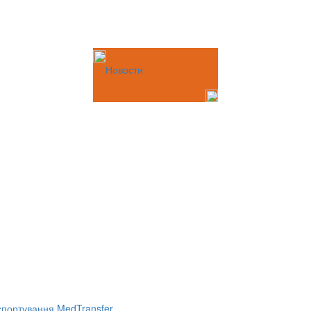
Новости
портування MedTransfer