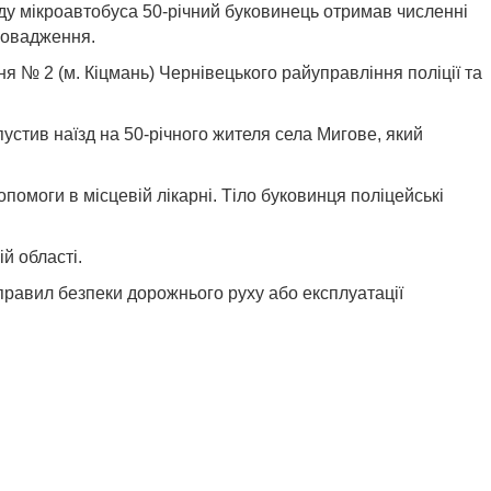
їзду мікроавтобуса 50-річний буковинець отримав численні
ровадження.
я № 2 (м. Кіцмань) Чернівецького райуправління поліції та
устив наїзд на 50-річного жителя села Мигове, який
помоги в місцевій лікарні. Тіло буковинця поліцейські
й області.
я правил безпеки дорожнього руху або експлуатації