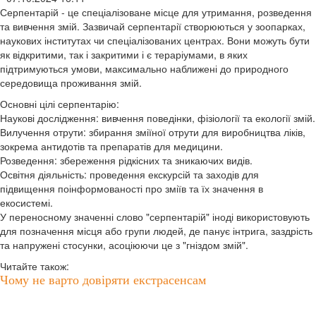
Серпентарій - це спеціалізоване місце для утримання, розведення
та вивчення змій. Зазвичай серпентарії створюються у зоопарках,
наукових інститутах чи спеціалізованих центрах. Вони можуть бути
як відкритими, так і закритими і є тераріумами, в яких
підтримуються умови, максимально наближені до природного
середовища проживання змій.
Основні цілі серпентарію:
Наукові дослідження: вивчення поведінки, фізіології та екології змій.
Вилучення отрути: збирання зміїної отрути для виробництва ліків,
зокрема антидотів та препаратів для медицини.
Розведення: збереження рідкісних та зникаючих видів.
Освітня діяльність: проведення екскурсій та заходів для
підвищення поінформованості про зміїв та їх значення в
екосистемі.
У переносному значенні слово "серпентарій" іноді використовують
для позначення місця або групи людей, де панує інтрига, заздрість
та напружені стосунки, асоціюючи це з "гніздом змій".
Читайте також:
Чому не варто довіряти екстрасенсам