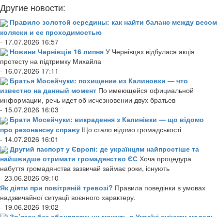
Другие новости:
Правило золотой середины: как найти баланс между весом
коляски и ее проходимостью
- 17.07.2026 16:57
Новини Чернівців 16 липня
У Чернівцях відбулася акція
протесту на підтримку Михайла
- 16.07.2026 17:11
Братья Мосейчуки: похищение из Калиновки — что
известно на данный момент
По имеющейся официальной
информации, речь идет об исчезновении двух братьев
- 15.07.2026 16:03
Брати Мосейчуки: викрадення з Калинівки — що відомо
про резонансну справу
Що стало відомо громадськості
- 14.07.2026 16:01
Другий паспорт у Європі: де українцям найпростіше та
найшвидше отримати громадянство ЄС
Хоча процедура
набуття громадянства зазвичай займає роки, існують
- 23.06.2026 09:10
Як діяти при повітряній тревозі?
Правила поведінки в умовах
надзвичайної ситуації воєнного характеру.
- 19.06.2026 19:02
Зв’язок без абонплати: чи можуть в Україні змінити модель