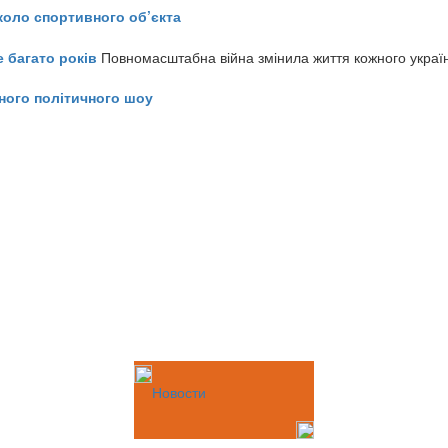
коло спортивного об’єкта
е багато років
Повномасштабна війна змінила життя кожного украї
ного політичного шоу
Новости