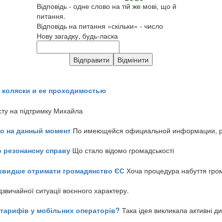
Відповідь - одне слово на тій же мові, що й
питання.
Відповідь на питання «скільки» - число
Нову загадку, будь-ласка
 коляски и ее проходимостью
сту на підтримку Михайла
но на данный момент
По имеющейся официальной информации, реч
о резонансну справу
Що стало відомо громадськості
айшвидше отримати громадянство ЄС
Хоча процедура набуття гром
звичайної ситуації воєнного характеру.
ь тарифів у мобільних операторів?
Така ідея викликала активні д