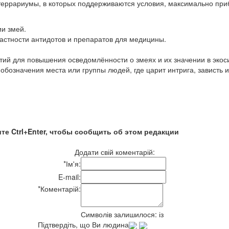
 террариумы, в которых поддерживаются условия, максимально при
ии змей.
частности антидотов и препаратов для медицины.
тий для повышения осведомлённости о змеях и их значении в экос
обозначения места или группы людей, где царит интрига, зависть 
те Ctrl+Enter, чтобы сообщить об этом редакции
Додати свій коментарій:
*
Ім'я:
E-mail:
*
Коментарій:
Символів залишилося:
із
Підтвердіть, що Ви людина