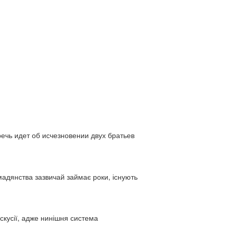
ь идет об исчезновении двух братьев
адянства зазвичай займає роки, існують
искусії, адже нинішня система