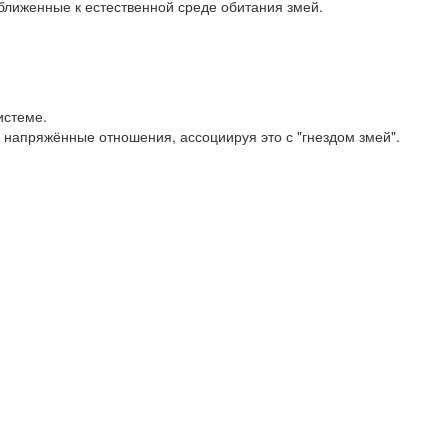
ближенные к естественной среде обитания змей.
истеме.
и напряжённые отношения, ассоциируя это с "гнездом змей".