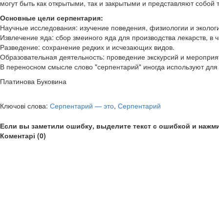
могут быть как открытыми, так и закрытыми и представляют собой
Основные цели серпентария:
Научные исследования: изучение поведения, физиологии и эколог
Извлечение яда: сбор змеиного яда для производства лекарств, в 
Разведение: сохранение редких и исчезающих видов.
Образовательная деятельность: проведение экскурсий и мероприя
В переносном смысле слово "серпентарий" иногда используют для 
Платинова Буковина
Ключові слова:
Серпентарий — это
,
Серпентарий
Если вы заметили ошибку, выделите текст с ошибкой и нажми
Коментарі (0)