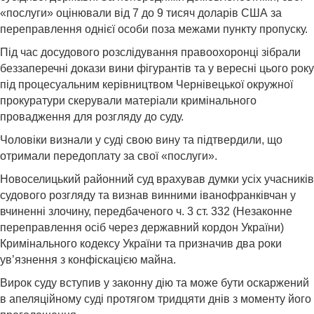
«послуги» оцінювали від 7 до 9 тисяч доларів США за
переправлення однієї особи поза межами пункту пропуску.
Під час досудового розслідування правоохоронці зібрали
беззаперечні докази вини фігурантів та у вересні цього року
під процесуальним керівництвом Чернівецької окружної
прокуратури скерували матеріали кримінального
провадження для розгляду до суду.
Чоловіки визнали у суді свою вину та підтвердили, що
отримали передоплату за свої «послуги».
Новоселицький районний суд врахував думки усіх учасників
судового розгляду та визнав винними іванофранківчан у
вчиненні злочину, передбаченого ч. 3 ст. 332 (Незаконне
переправлення осіб через державний кордон України)
Кримінального кодексу України та призначив два роки
ув’язнення з конфіскацією майна.
Вирок суду вступив у законну дію та може бути оскаржений
в апеляційному суді протягом тридцяти днів з моменту його