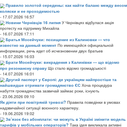
Правило золотой середины: как найти баланс между весом
коляски и ее проходимостью
- 17.07.2026 16:57
Новини Чернівців 16 липня
У Чернівцях відбулася акція
протесту на підтримку Михайла
- 16.07.2026 17:11
Братья Мосейчуки: похищение из Калиновки — что
известно на данный момент
По имеющейся официальной
информации, речь идет об исчезновении двух братьев
- 15.07.2026 16:03
Брати Мосейчуки: викрадення з Калинівки — що відомо
про резонансну справу
Що стало відомо громадськості
- 14.07.2026 16:01
Другий паспорт у Європі: де українцям найпростіше та
найшвидше отримати громадянство ЄС
Хоча процедура
набуття громадянства зазвичай займає роки, існують
- 23.06.2026 09:10
Як діяти при повітряній тревозі?
Правила поведінки в умовах
надзвичайної ситуації воєнного характеру.
- 19.06.2026 19:02
Зв’язок без абонплати: чи можуть в Україні змінити модель
тарифів у мобільних операторів?
Така ідея викликала активні