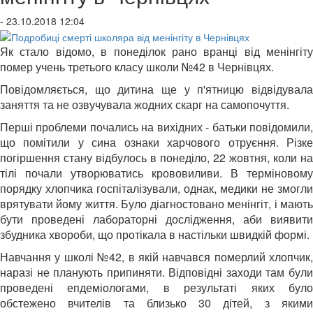
- 23.10.2018 12:04
Як стало відомо, в понеділок рано вранці від менінгіту
помер учень третього класу школи №42 в Чернівцях.
Повідомляється, що дитина ще у п'ятницю відвідувала
заняття та не озвучувала жодних скарг на самопочуття.
Перші проблеми почались на вихідних - батьки повідомили,
що помітили у сина ознаки харчового отруєння. Різке
погіршення стану відбулось в понеділо, 22 жовтня, коли на
тілі почали утворюватись крововиливи. В терміновому
порядку хлопчика госпіталізували, однак, медики не змогли
врятувати йому життя. Було діагностовано менінгіт, і мають
бути проведені лабораторні дослідження, аби виявити
збудника хвороби, що протікала в настільки швидкій формі.
Навчання у школі №42, в якій навчався померлий хлопчик,
наразі не планують припиняти. Відповідні заходи там були
проведені епдеміологами, в результаті яких було
обстежено вчителів та близько 30 дітей, з якими