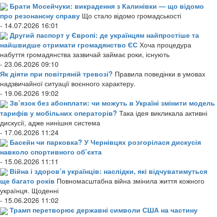
Брати Мосейчуки: викрадення з Калинівки — що відомо
про резонансну справу
Що стало відомо громадськості
- 14.07.2026 16:01
Другий паспорт у Європі: де українцям найпростіше та
найшвидше отримати громадянство ЄС
Хоча процедура
набуття громадянства зазвичай займає роки, існують
- 23.06.2026 09:10
Як діяти при повітряній тревозі?
Правила поведінки в умовах
надзвичайної ситуації воєнного характеру.
- 19.06.2026 19:02
Зв’язок без абонплати: чи можуть в Україні змінити модель
тарифів у мобільних операторів?
Така ідея викликала активні
дискусії, адже нинішня система
- 17.06.2026 11:24
Басейн чи парковка? У Чернівцях розгорілася дискусія
навколо спортивного об’єкта
- 15.06.2026 11:11
Війна і здоров’я українців: наслідки, які відчуватимуться
ще багато років
Повномасштабна війна змінила життя кожного
українця. Щоденні
- 15.06.2026 11:02
Трамп перетворює державні символи США на частину