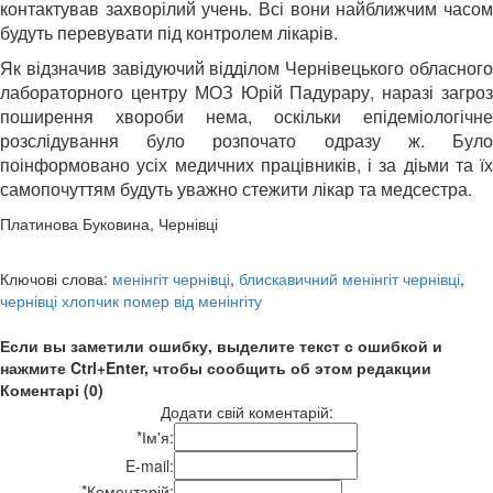
контактував захворілий учень. Всі вони найближчим часом
будуть перевувати під контролем лікарів.
Як відзначив завідуючий відділом Чернівецького обласного
лабораторного центру МОЗ Юрій Падурару, наразі загроз
поширення хвороби нема, оскільки епідеміологічне
розслідування було розпочато одразу ж. Було
поінформовано усіх медичних працівників, і за діьми та їх
самопочуттям будуть уважно стежити лікар та медсестра.
Платинова Буковина, Чернівці
Ключові слова:
менінгіт чернівці
,
блискавичний менінгіт чернівці
,
чернівці хлопчик помер від менінгіту
Если вы заметили ошибку, выделите текст с ошибкой и
нажмите Ctrl+Enter, чтобы сообщить об этом редакции
Коментарі (0)
Додати свій коментарій:
*
Ім'я:
E-mail:
*
Коментарій: