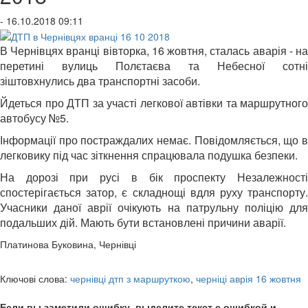
- 16.10.2018 09:11
В Чернівцях вранці вівторка, 16 жовтня, сталась аварія - на
перетині вулиць Полєтаєва та Небесної сотні
зіштовхнулись два транспортні засоби.
Йдеться про ДТП за участі легкової автівки та маршрутного
автобусу №5.
Інформації про постраждалих немає. Повідомляється, що в
легковику під час зіткнення спрацювала подушка безпеки.
На дорозі при русі в бік проспекту Незалежності
спостерігається затор, є складнощі вдля руху транспорту.
Учасники даної аврії очікують на патрульну поліцію для
подальших дій. Мають бути встановлені причини аварії.
Платинова Буковина, Чернівці
Ключові слова:
чернівці дтп з маршруткою
,
черніці аврія 16 жовтня
Если вы заметили ошибку, выделите текст с ошибкой и