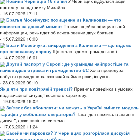
Новини Чернівців 16 липня
У Чернівцях відбулася акція
протесту на підтримку Михайла
- 16.07.2026 17:11
Братья Мосейчуки: похищение из Калиновки — что
известно на данный момент
По имеющейся официальной
информации, речь идет об исчезновении двух братьев
- 15.07.2026 16:03
Брати Мосейчуки: викрадення з Калинівки — що відомо
про резонансну справу
Що стало відомо громадськості
- 14.07.2026 16:01
Другий паспорт у Європі: де українцям найпростіше та
найшвидше отримати громадянство ЄС
Хоча процедура
набуття громадянства зазвичай займає роки, існують
- 23.06.2026 09:10
Як діяти при повітряній тревозі?
Правила поведінки в умовах
надзвичайної ситуації воєнного характеру.
- 19.06.2026 19:02
Зв’язок без абонплати: чи можуть в Україні змінити модель
тарифів у мобільних операторів?
Така ідея викликала активні
дискусії, адже нинішня система
- 17.06.2026 11:24
Басейн чи парковка? У Чернівцях розгорілася дискусія
навколо спортивного об’єкта