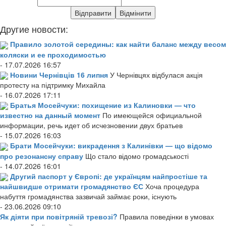
Другие новости:
Правило золотой середины: как найти баланс между весом
коляски и ее проходимостью
- 17.07.2026 16:57
Новини Чернівців 16 липня
У Чернівцях відбулася акція
протесту на підтримку Михайла
- 16.07.2026 17:11
Братья Мосейчуки: похищение из Калиновки — что
известно на данный момент
По имеющейся официальной
информации, речь идет об исчезновении двух братьев
- 15.07.2026 16:03
Брати Мосейчуки: викрадення з Калинівки — що відомо
про резонансну справу
Що стало відомо громадськості
- 14.07.2026 16:01
Другий паспорт у Європі: де українцям найпростіше та
найшвидше отримати громадянство ЄС
Хоча процедура
набуття громадянства зазвичай займає роки, існують
- 23.06.2026 09:10
Як діяти при повітряній тревозі?
Правила поведінки в умовах