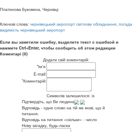
Платинова Буковина, Чернівці
Ключові слова:
чернівецький аеропорт світлове обладнання
,
погада
видимість чернівецький аеропорт
Если вы заметили ошибку, выделите текст с ошибкой и
нажмите Ctrl+Enter, чтобы сообщить об этом редакции
Коментарі (0)
Додати свій коментарій:
*
Ім'я:
E-mail:
*
Коментарій:
Символів залишилося:
із
Підтвердіть, що Ви людина
Відповідь - одне слово на тій же мові, що й
питання.
Відповідь на питання «скільки» - число
Нову загадку, будь-ласка