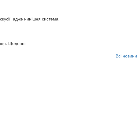
искусії, адже нинішня система
нця. Щоденні
Всі новини