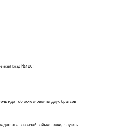
рейсівПоїзд №128:
ь идет об исчезновении двух братьев
адянства зазвичай займає роки, існують