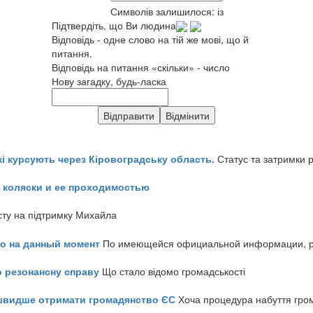
Символів залишилося:
із
Підтвердіть, що Ви людина
Відповідь - одне слово на тій же мові, що й
питання.
Відповідь на питання «скільки» - число
Нову загадку, будь-ласка
кі курсують через Кіровоградську область.
Статус та затримки 
 коляски и ее проходимостью
сту на підтримку Михайла
но на данный момент
По имеющейся официальной информации, реч
о резонансну справу
Що стало відомо громадськості
айшвидше отримати громадянство ЄС
Хоча процедура набуття гром