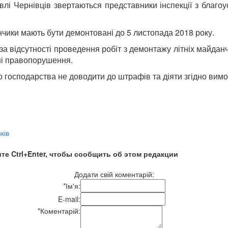
івлі Чернівців звертаються представники інспекції з благо
анчики мають бути демонтовані до 5 листопада 2018 року.
за відсутності проведення робіт з демонтажу літніх майдан
вні правопорушення.
о господарства не доводити до штрафів та діяти згідно вимо
ків
те Ctrl+Enter, чтобы сообщить об этом редакции
Додати свій коментарій:
*
Ім'я:
E-mail:
*
Коментарій: