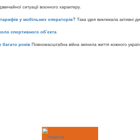
звичайної ситуації воєнного характеру.
ь тарифів у мобільних операторів?
Така ідея викликала активні д
коло спортивного об’єкта
е багато років
Повномасштабна війна змінила життя кожного украї
Новости