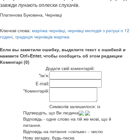
завжди лунають оплески слухачів.
Платинова Буковина, Чернівці
Ключові слова:
марічка чернівці
,
чернівці мелодія з ратуші о 12
годині
,
традиція чернівців марічка
Если вы заметили ошибку, выделите текст с ошибкой и
нажмите Ctrl+Enter, чтобы сообщить об этом редакции
Коментарі (0)
Додати свій коментарій:
*
Ім'я:
E-mail:
*
Коментарій:
Символів залишилося:
із
Підтвердіть, що Ви людина
Відповідь - одне слово на тій же мові, що й
питання.
Відповідь на питання «скільки» - число
Нову загадку, будь-ласка