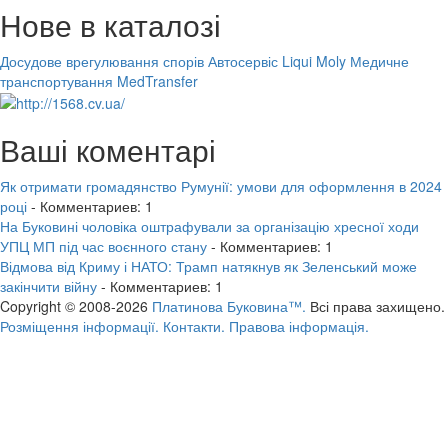
Нове в каталозі
Досудове врегулювання спорів
Автосервіс Liqui Moly
Медичне
транспортування MedTransfer
Ваші коментарі
Як отримати громадянство Румунії: умови для оформлення в 2024
році
- Комментариев: 1
На Буковині чоловіка оштрафували за організацію хресної ходи
УПЦ МП під час воєнного стану
- Комментариев: 1
Відмова від Криму і НАТО: Трамп натякнув як Зеленський може
закінчити війну
- Комментариев: 1
Copyright © 2008-2026
Платинова Буковина™.
Всі права захищено.
Розміщення інформації.
Контакти.
Правова інформація.