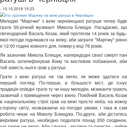
- 10.10.2018 15:23
Мелодію "Марічки" з вежі чернівецької ратуши тепер буде
грати 55-річний музикант Микола Блищук. Нагадаємо, що
легендарний Василь Козак, який протягом 14 років за будь-
якої погоди піднімався на вежу, аби заграти "Марічку" рівно
о 12:00 годині кожного для, помер у віці 76 років.
Як зазначив Микола Блищук, напередодні своєї смерті пан
Василь зателефонував йому та висловив побажання, аби
той замість нього грав у ратуші.
Грати з вежі ратуші не так легко, як може здатися на
перший погляд. По-перше, в більшості міст, де існує
традиція опівдні грати ту чи іншу мелодію, мізиканти грають
зазвичай з приміщення через вікно. Покійний Василь Козак
в національному строї грав на вежі просто неба, на кожну
сторону світу, незважаючи на погодні умови, і така ж сам
робота чекає на Миколу Блищука. По-друге, аби дістатись
верхівки ратуші, необхідно подолати понад 200 сходинок,
що також не легко. Аби слухачі - містяни та туристи - добре