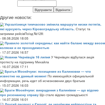
Другие новости:
Укрзалізниця тимчасово змінила маршрути низки потягів,
які курсують через Кіровоградську область.
Статус та
затримки рейсівПоїзд №128:
- 08.08.2026 18:05
Правило золотой середины: как найти баланс между весом
коляски и ее проходимостью
- 17.07.2026 16:57
Новини Чернівців 16 липня
У Чернівцях відбулася акція
протесту на підтримку Михайла
- 16.07.2026 17:11
Братья Мосейчуки: похищение из Калиновки — что
известно на данный момент
По имеющейся официальной
информации, речь идет об исчезновении двух братьев
- 15.07.2026 16:03
Брати Мосейчуки: викрадення з Калинівки — що відомо
про резонансну справу
Що стало відомо громадськості
- 14.07.2026 16:01
Другий паспорт у Європі: де українцям найпростіше та