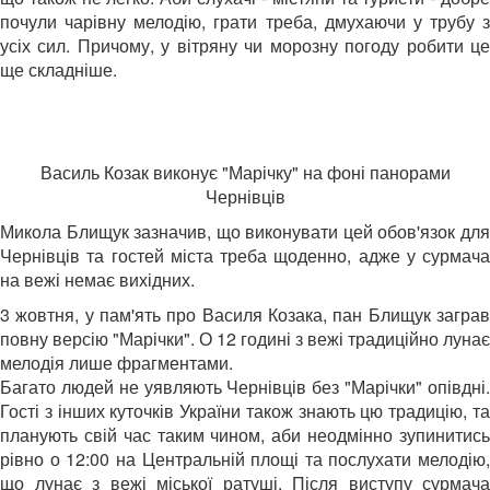
почули чарівну мелодію, грати треба, дмухаючи у трубу з
усіх сил. Причому, у вітряну чи морозну погоду робити це
ще складніше.
Василь Козак виконує "Марічку" на фоні панорами
Чернівців
Микола Блищук зазначив, що виконувати цей обов'язок для
Чернівців та гостей міста треба щоденно, адже у сурмача
на вежі немає вихідних.
3 жовтня, у пам'ять про Василя Козака, пан Блищук заграв
повну версію "Марічки". О 12 годині з вежі традиційно лунає
мелодія лише фрагментами.
Багато людей не уявляють Чернівців без "Марічки" опівдні.
Гості з інших куточків України також знають цю традицію, та
планують свій час таким чином, аби неодмінно зупинитись
рівно о 12:00 на Центральній площі та послухати мелодію,
що лунає з вежі міської ратуші. Після виступу сурмача