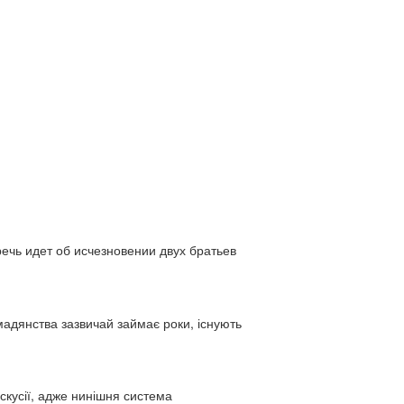
ь идет об исчезновении двух братьев
адянства зазвичай займає роки, існують
искусії, адже нинішня система