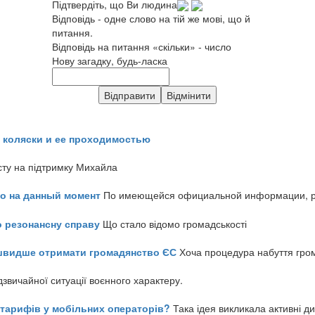
Підтвердіть, що Ви людина
Відповідь - одне слово на тій же мові, що й
питання.
Відповідь на питання «скільки» - число
Нову загадку, будь-ласка
 коляски и ее проходимостью
сту на підтримку Михайла
но на данный момент
По имеющейся официальной информации, реч
о резонансну справу
Що стало відомо громадськості
айшвидше отримати громадянство ЄС
Хоча процедура набуття гром
звичайної ситуації воєнного характеру.
ь тарифів у мобільних операторів?
Така ідея викликала активні д