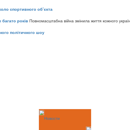
коло спортивного об’єкта
е багато років
Повномасштабна війна змінила життя кожного украї
ного політичного шоу
Новости