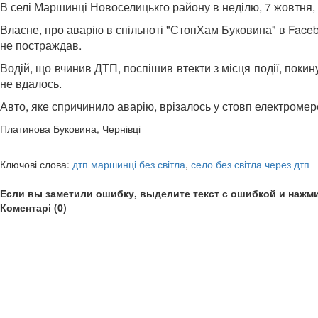
В селі Маршинці Новоселицькго району в неділю, 7 жовтня,
Власне, про аварію в спільноті "СтопХам Буковина" в Facebo
не постраждав.
Водій, що вчинив ДТП, поспішив втекти з місця події, поки
не вдалось.
Авто, яке спричинило аварію, врізалось у стовп електроме
Платинова Буковина, Чернівці
Ключові слова:
дтп маршинці без світла
,
село без світла через дтп
Если вы заметили ошибку, выделите текст с ошибкой и нажми
Коментарі (0)