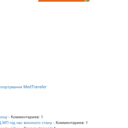
портування MedTransfer
році
- Комментариев: 1
 МП під час воєнного стану
- Комментариев: 1
нчити війну
- Комментариев: 1