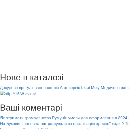
Нове в каталозі
Досудове врегулювання спорів
Автосервіс Liqui Moly
Медичне транс
Ваші коментарі
Як отримати громадянство Румунії: умови для оформлення в 2024 
На Буковині чоловіка оштрафували за організацію хресної ходи УПЦ
Відмова від Криму і НАТО: Трамп натякнув як Зеленський може закі