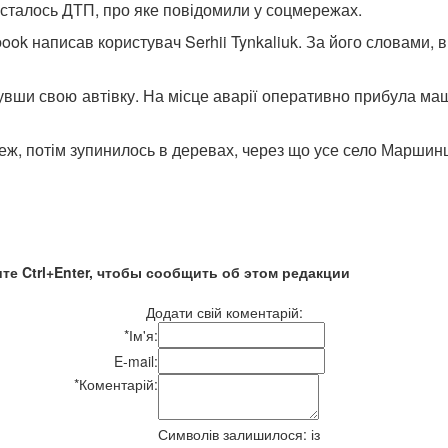
 сталось ДТП, про яке повідомили у соцмережах.
ok написав користувач Serhii Tynkaliuk. За його словами, в
нувши свою автівку. На місце аварії оперативно прибула ма
реж, потім зупинилось в деревах, через що усе село Маршин
те Ctrl+Enter, чтобы сообщить об этом редакции
Додати свій коментарій:
*
Ім'я:
E-mail:
*
Коментарій:
Символів залишилося:
із