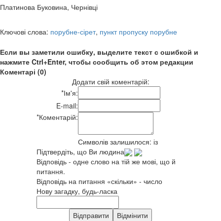
Платинова Буковина, Чернівці
Ключові слова:
порубне-сірет
,
пункт пропуску порубне
Если вы заметили ошибку, выделите текст с ошибкой и
нажмите Ctrl+Enter, чтобы сообщить об этом редакции
Коментарі (0)
Додати свій коментарій:
*
Ім'я:
E-mail:
*
Коментарій:
Символів залишилося:
із
Підтвердіть, що Ви людина
Відповідь - одне слово на тій же мові, що й
питання.
Відповідь на питання «скільки» - число
Нову загадку, будь-ласка