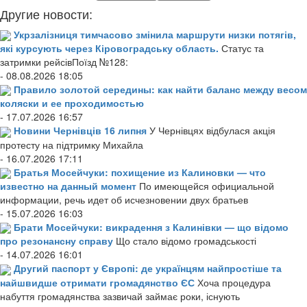
Другие новости:
Укрзалізниця тимчасово змінила маршрути низки потягів,
які курсують через Кіровоградську область.
Статус та
затримки рейсівПоїзд №128:
- 08.08.2026 18:05
Правило золотой середины: как найти баланс между весом
коляски и ее проходимостью
- 17.07.2026 16:57
Новини Чернівців 16 липня
У Чернівцях відбулася акція
протесту на підтримку Михайла
- 16.07.2026 17:11
Братья Мосейчуки: похищение из Калиновки — что
известно на данный момент
По имеющейся официальной
информации, речь идет об исчезновении двух братьев
- 15.07.2026 16:03
Брати Мосейчуки: викрадення з Калинівки — що відомо
про резонансну справу
Що стало відомо громадськості
- 14.07.2026 16:01
Другий паспорт у Європі: де українцям найпростіше та
найшвидше отримати громадянство ЄС
Хоча процедура
набуття громадянства зазвичай займає роки, існують