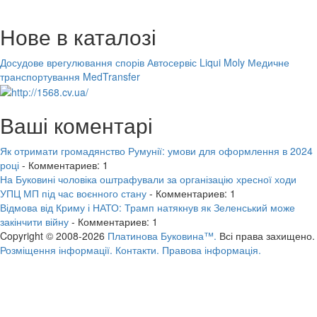
Нове в каталозі
Досудове врегулювання спорів
Автосервіс Liqui Moly
Медичне
транспортування MedTransfer
Ваші коментарі
Як отримати громадянство Румунії: умови для оформлення в 2024
році
- Комментариев: 1
На Буковині чоловіка оштрафували за організацію хресної ходи
УПЦ МП під час воєнного стану
- Комментариев: 1
Відмова від Криму і НАТО: Трамп натякнув як Зеленський може
закінчити війну
- Комментариев: 1
Copyright © 2008-2026
Платинова Буковина™.
Всі права захищено.
Розміщення інформації.
Контакти.
Правова інформація.