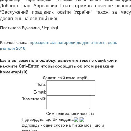
Доброго Іван Аврелович Ігнат отримав почесне звання
"Заслужений працівник освіти України" також за масу
досягнень на освітній ниві.
Платинова Буковина, Чернівці
Ключові слова:
президентські нагороди до дня вчителя
,
день
вчителя 2018
Если вы заметили ошибку, выделите текст с ошибкой и
нажмите Ctrl+Enter, чтобы сообщить об этом редакции
Коментарі (0)
Додати свій коментарій:
*
Ім'я:
E-mail:
*
Коментарій:
Символів залишилося:
із
Підтвердіть, що Ви людина
Відповідь - одне слово на тій же мові, що й
питання.