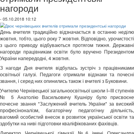
нагороди
- 05.10.2018 10:12
День вчителя традиційно відзначається в останню неділю
жовтня, тобто, цього року 7 жовтня. Відповідно, урочистості
з цього приводу відбуваються протягом тижня. Державні
нагороди працівникам освіти було вручено Президентом
України напередодні, 4 жовтня.
З нагоди Дня вчителя відбулась зустріч з працівниками
освітньої галузі. Педагоги отримали відзнаки та почесні
звання, і серед них опинились також і вчителі з Буковини.
Учителю Чернівецької загальноосвітньої школи I–III ступенів
№ 5 Анатолію Васильовичу Кушніру було присвоєне
почесне звання "Заслужений вчитель України" за високий
професіноналізм, багаторічну педагогічну діяльність,
вагомий особистий внесок в розвиток української освіти та
здобутки на ниві підготовки кваліфікованих фахівців.
Директор Чернівецької гімназії №6 імені Олександра