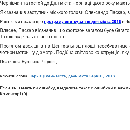
Чернівчан та гостей до Дня міста Чернівці цього року мают
Як зазначив заступник міського голови Олександр Паскар, 
Раніше ми писали про
програму святкування дня міста 2018
в Че
Власне, Паскар відзначив, що фотозон загалом буде багато.
Також буде багато чого іншого.
Протягом двох днів на Центральнвц площі перебуватиме сві
чотири метри - у діаметрі. Подібна світлова конструкція, як
Платинова Буковина, Чернівці
Ключові слова:
чернівці день міста
,
день міста чернівці 2018
Если вы заметили ошибку, выделите текст с ошибкой и нажми
Коментарі (0)