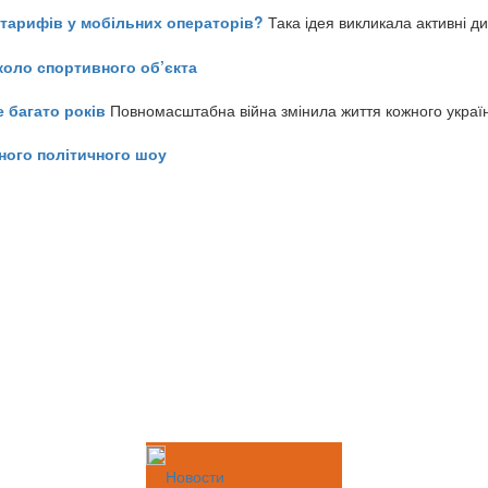
ь тарифів у мобільних операторів?
Така ідея викликала активні д
коло спортивного об’єкта
е багато років
Повномасштабна війна змінила життя кожного украї
ного політичного шоу
Новости