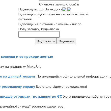
Символів залишилося:
із
Підтвердіть, що Ви людина
Відповідь - одне слово на тій же мові, що й
питання.
Відповідь на питання «скільки» - число
Нову загадку, будь-ласка
 коляски и ее проходимостью
сту на підтримку Михайла
но на данный момент
По имеющейся официальной информации, реч
о резонансну справу
Що стало відомо громадськості
айшвидше отримати громадянство ЄС
Хоча процедура набуття гром
звичайної ситуації воєнного характеру.