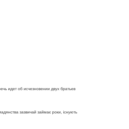
ь идет об исчезновении двух братьев
адянства зазвичай займає роки, існують