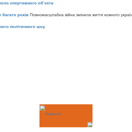
коло спортивного об’єкта
е багато років
Повномасштабна війна змінила життя кожного украї
ного політичного шоу
Новости