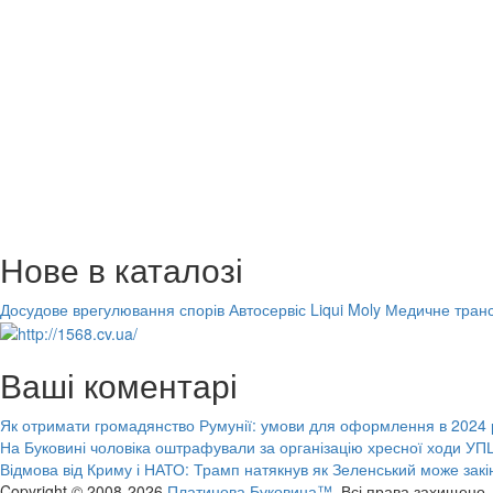
Нове в каталозі
Досудове врегулювання спорів
Автосервіс Liqui Moly
Медичне транс
Ваші коментарі
Як отримати громадянство Румунії: умови для оформлення в 2024 
На Буковині чоловіка оштрафували за організацію хресної ходи УПЦ
Відмова від Криму і НАТО: Трамп натякнув як Зеленський може закі
Copyright © 2008-2026
Платинова Буковина™.
Всі права захищено