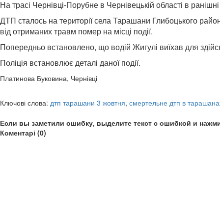
На трасі Чернівці-Порубне в Чернівецькій області в ранішні
ДТП сталось на території села Тарашани Глибоцького району
від отриманих травм помер на місці події.
Попередньо встановлено, що водій Жигулі виїхав для здійсн
Поліція встановлює деталі даної події.
Платинова Буковина, Чернівці
Ключові слова:
дтп тарашани 3 жовтня
,
смертельне дтп в тарашана
Если вы заметили ошибку, выделите текст с ошибкой и нажми
Коментарі (0)