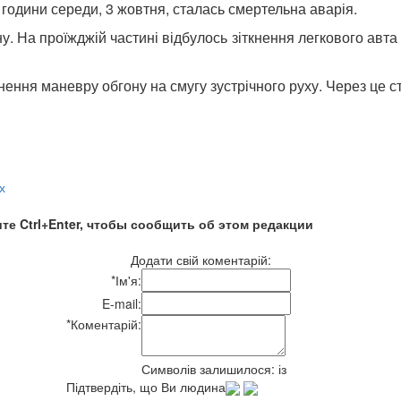
 години середи, 3 жовтня, сталась смертельна аварія.
. На проїжджій частині відбулось зіткнення легкового авта 
ення маневру обгону на смугу зустрічного руху. Через це ст
х
те Ctrl+Enter, чтобы сообщить об этом редакции
Додати свій коментарій:
*
Ім'я:
E-mail:
*
Коментарій:
Символів залишилося:
із
Підтвердіть, що Ви людина