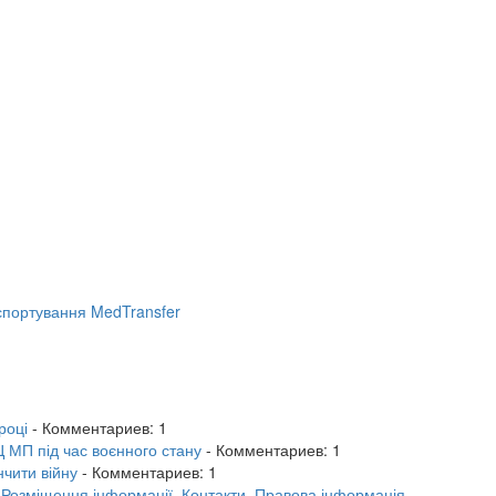
портування MedTransfer
році
- Комментариев: 1
 МП під час воєнного стану
- Комментариев: 1
нчити війну
- Комментариев: 1
.
Розміщення інформації.
Контакти.
Правова інформація.