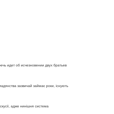
ь идет об исчезновении двух братьев
адянства зазвичай займає роки, існують
искусії, адже нинішня система