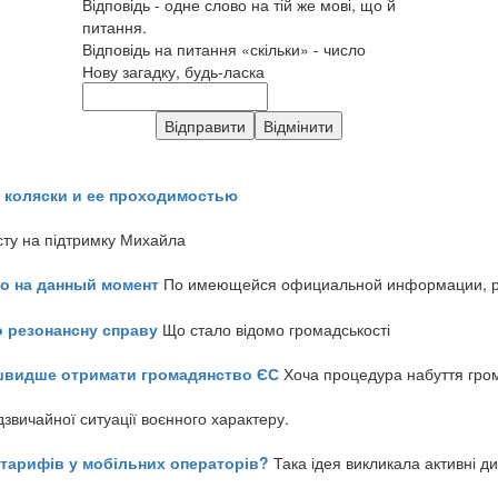
Відповідь - одне слово на тій же мові, що й
питання.
Відповідь на питання «скільки» - число
Нову загадку, будь-ласка
 коляски и ее проходимостью
сту на підтримку Михайла
но на данный момент
По имеющейся официальной информации, реч
о резонансну справу
Що стало відомо громадськості
айшвидше отримати громадянство ЄС
Хоча процедура набуття гром
звичайної ситуації воєнного характеру.
ь тарифів у мобільних операторів?
Така ідея викликала активні д