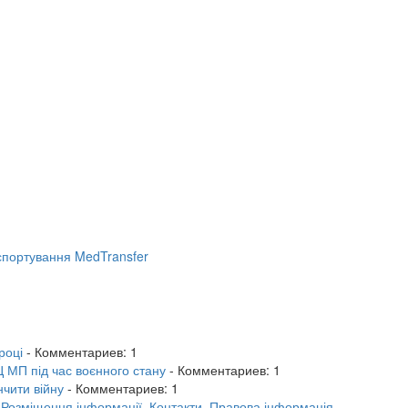
портування MedTransfer
році
- Комментариев: 1
 МП під час воєнного стану
- Комментариев: 1
нчити війну
- Комментариев: 1
.
Розміщення інформації.
Контакти.
Правова інформація.