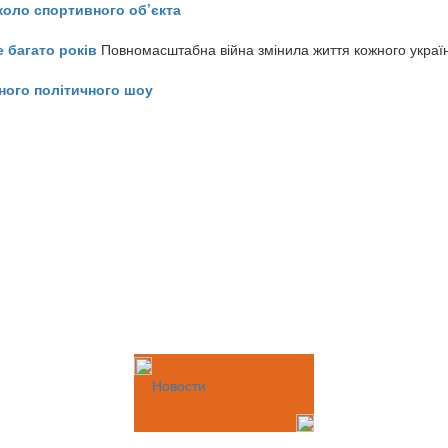
коло спортивного об’єкта
е багато років
Повномасштабна війна змінила життя кожного украї
ного політичного шоу
Новости