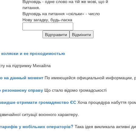
Відповідь - одне слово на тій же мові, що й
питання.
Відповідь на питання «скільки» - число
Нову загадку, будь-ласка
 коляски и ее проходимостью
сту на підтримку Михайла
но на данный момент
По имеющейся официальной информации, реч
о резонансну справу
Що стало відомо громадськості
айшвидше отримати громадянство ЄС
Хоча процедура набуття гром
звичайної ситуації воєнного характеру.
ь тарифів у мобільних операторів?
Така ідея викликала активні д