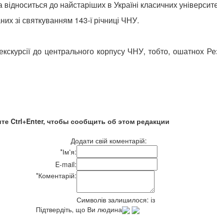
відноситься до найстаріших в Україні класичних університет
них зі святкуванням 143-ї річниці ЧНУ.
кскурсії до центрального корпусу ЧНУ, тобто, ошатнох Рез
те Ctrl+Enter, чтобы сообщить об этом редакции
Додати свій коментарій:
*
Ім'я:
E-mail:
*
Коментарій:
Символів залишилося:
із
Підтвердіть, що Ви людина