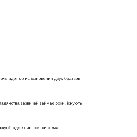
ь идет об исчезновении двух братьев
адянства зазвичай займає роки, існують
искусії, адже нинішня система