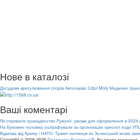
Нове в каталозі
Досудове врегулювання спорів
Автосервіс Liqui Moly
Медичне транс
Ваші коментарі
Як отримати громадянство Румунії: умови для оформлення в 2024 
На Буковині чоловіка оштрафували за організацію хресної ходи УПЦ
Відмова від Криму і НАТО: Трамп натякнув як Зеленський може закі
Copyright © 2008-2026
Платинова Буковина™.
Всі права захищено