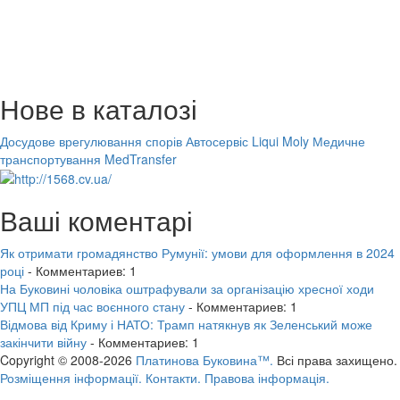
Нове в каталозі
Досудове врегулювання спорів
Автосервіс Liqui Moly
Медичне
транспортування MedTransfer
Ваші коментарі
Як отримати громадянство Румунії: умови для оформлення в 2024
році
- Комментариев: 1
На Буковині чоловіка оштрафували за організацію хресної ходи
УПЦ МП під час воєнного стану
- Комментариев: 1
Відмова від Криму і НАТО: Трамп натякнув як Зеленський може
закінчити війну
- Комментариев: 1
Copyright © 2008-2026
Платинова Буковина™.
Всі права захищено.
Розміщення інформації.
Контакти.
Правова інформація.