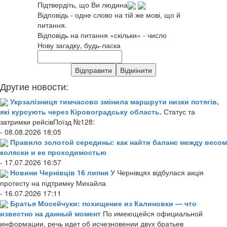
Підтвердіть, що Ви людина
Відповідь - одне слово на тій же мові, що й
питання.
Відповідь на питання «скільки» - число
Нову загадку, будь-ласка
Другие новости:
Укрзалізниця тимчасово змінила маршрути низки потягів,
які курсують через Кіровоградську область.
Статус та
затримки рейсівПоїзд №128:
- 08.08.2026 18:05
Правило золотой середины: как найти баланс между весом
коляски и ее проходимостью
- 17.07.2026 16:57
Новини Чернівців 16 липня
У Чернівцях відбулася акція
протесту на підтримку Михайла
- 16.07.2026 17:11
Братья Мосейчуки: похищение из Калиновки — что
известно на данный момент
По имеющейся официальной
информации, речь идет об исчезновении двух братьев