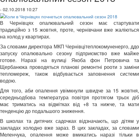
- 02.10.2018 10:27
В Чернівцях опалювальний сезон має стартувати
традиційно з 15 жовтня, проте, чернівчани вже жаліються
на холод у квартирах.
За словами директора МКП Чернівцітеплокомуненерго, ддо
запуску опалювально сезону підприємство вже майже
готове. Наразі на вулиці Якоба фон Петровича та
Щербанюка проводяться планові ремонтні рооти з заміни
тепломереж, також відбувається заповнення системи
водою.
Для того, аби опалення увімкнули швидче за 15 жовтня,
середньодбова температура повітря протягом трьох діб
має триматись на відмітках від +8 та нижче, та мати
тенденцію до подальшого зниження.
В школах та дитячих садочках відзначають, що дітям у
закладах холодно вже зараз. В цих закладах, за словами
Меленчука, опалення може вмикатись наразі тільки в