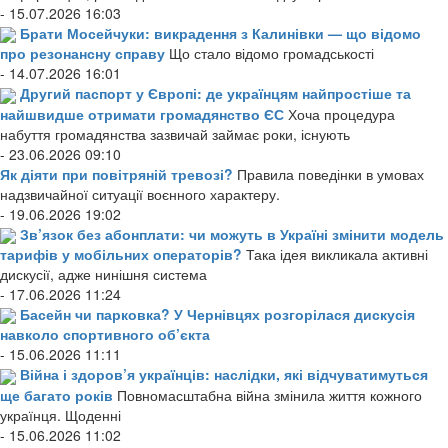
- 15.07.2026 16:03
Брати Мосейчуки: викрадення з Калинівки — що відомо
про резонансну справу
Що стало відомо громадськості
- 14.07.2026 16:01
Другий паспорт у Європі: де українцям найпростіше та
найшвидше отримати громадянство ЄС
Хоча процедура
набуття громадянства зазвичай займає роки, існують
- 23.06.2026 09:10
Як діяти при повітряній тревозі?
Правила поведінки в умовах
надзвичайної ситуації воєнного характеру.
- 19.06.2026 19:02
Зв’язок без абонплати: чи можуть в Україні змінити модель
тарифів у мобільних операторів?
Така ідея викликала активні
дискусії, адже нинішня система
- 17.06.2026 11:24
Басейн чи парковка? У Чернівцях розгорілася дискусія
навколо спортивного об’єкта
- 15.06.2026 11:11
Війна і здоров’я українців: наслідки, які відчуватимуться
ще багато років
Повномасштабна війна змінила життя кожного
українця. Щоденні
- 15.06.2026 11:02