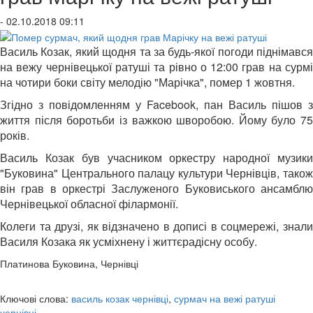
- 02.10.2018 09:11
Василь Козак, який щодня та за будь-якої погоди піднімався
на вежу чернівецької ратуші та рівно о 12:00 грав на сурмі
на чотири боки світу мелодію "Марічка", помер 1 жовтня.
Згідно з повідомленням у Facebook, пан Василь пішов з
життя після боротьби із важкою шворобою. Йому було 75
років.
Василь Козак був учасником оркестру народної музики
"Буковина" Центрального палацу культури Чернівців, також
він грав в оркестрі Заслуженого Буковиського ансамблю
Чернівецької обласної філармонії.
Колеги та друзі, як відзначено в дописі в соцмережі, знали
Василя Козака як усміхнену і життєрадісну особу.
Платинова Буковина, Чернівці
Ключові слова:
василь козак чернівці
,
сурмач на вежі ратуші
чернівці