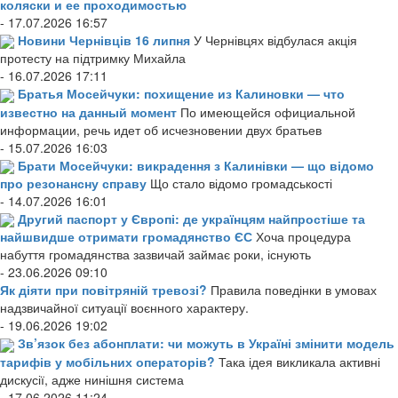
коляски и ее проходимостью
- 17.07.2026 16:57
Новини Чернівців 16 липня
У Чернівцях відбулася акція
протесту на підтримку Михайла
- 16.07.2026 17:11
Братья Мосейчуки: похищение из Калиновки — что
известно на данный момент
По имеющейся официальной
информации, речь идет об исчезновении двух братьев
- 15.07.2026 16:03
Брати Мосейчуки: викрадення з Калинівки — що відомо
про резонансну справу
Що стало відомо громадськості
- 14.07.2026 16:01
Другий паспорт у Європі: де українцям найпростіше та
найшвидше отримати громадянство ЄС
Хоча процедура
набуття громадянства зазвичай займає роки, існують
- 23.06.2026 09:10
Як діяти при повітряній тревозі?
Правила поведінки в умовах
надзвичайної ситуації воєнного характеру.
- 19.06.2026 19:02
Зв’язок без абонплати: чи можуть в Україні змінити модель
тарифів у мобільних операторів?
Така ідея викликала активні
дискусії, адже нинішня система
- 17.06.2026 11:24