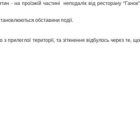
тин - на проїзжій частині неподалік від ресторану "Ганок"
Встановлюються обставини події.
з прилеглої території, та зіткнення відбулось через те, що