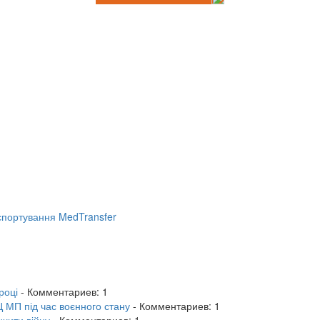
портування MedTransfer
році
- Комментариев: 1
 МП під час воєнного стану
- Комментариев: 1
нчити війну
- Комментариев: 1