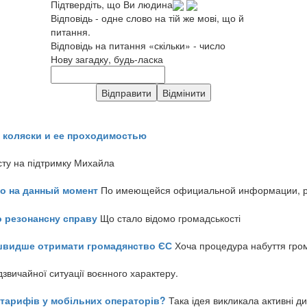
Підтвердіть, що Ви людина
Відповідь - одне слово на тій же мові, що й
питання.
Відповідь на питання «скільки» - число
Нову загадку, будь-ласка
 коляски и ее проходимостью
сту на підтримку Михайла
но на данный момент
По имеющейся официальной информации, реч
о резонансну справу
Що стало відомо громадськості
айшвидше отримати громадянство ЄС
Хоча процедура набуття гром
звичайної ситуації воєнного характеру.
ь тарифів у мобільних операторів?
Така ідея викликала активні д