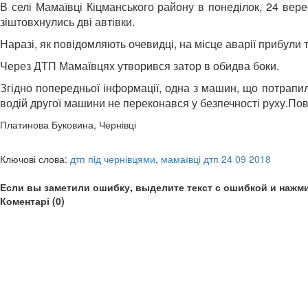
В селі Мамаївці Кіцманського району в понеділок, 24 вере
зіштовхнулись дві автівки.
Наразі, як повідомляють очевидці, на місце аварії прибули
Через ДТП Мамаївцях утворився затор в обидва боки.
Згідно попередньої інформації, одна з машин, що потрапили
водій другої машини не переконався у безпечності руху.По
Платинова Буковина, Чернівці
Ключові слова:
дтп під чернівцями
,
мамаївці дтп 24 09 2018
Если вы заметили ошибку, выделите текст с ошибкой и нажми
Коментарі (0)