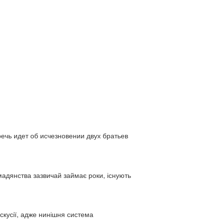
ь идет об исчезновении двух братьев
адянства зазвичай займає роки, існують
искусії, адже нинішня система