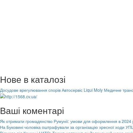
Нове в каталозі
Досудове врегулювання спорів
Автосервіс Liqui Moly
Медичне транс
Ваші коментарі
Як отримати громадянство Румунії: умови для оформлення в 2024 
На Буковині чоловіка оштрафували за організацію хресної ходи УПЦ
Відмова від Криму і НАТО: Трамп натякнув як Зеленський може закі