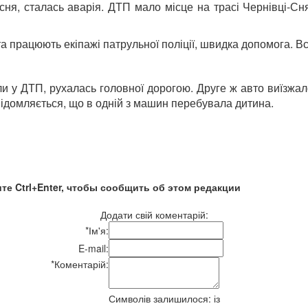
сня, сталась аварія. ДТП мало місце на трасі Чернівці-Сня
 та працюють екіпажі патрульної поліції, швидка допомога. 
 у ДТП, рухалась головної дорогою. Друге ж авто виїзжало 
відомляється, що в одній з машин перебувала дитина.
те Ctrl+Enter, чтобы сообщить об этом редакции
Додати свій коментарій:
*
Ім'я:
E-mail:
*
Коментарій:
Символів залишилося:
із