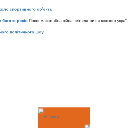
коло спортивного об’єкта
е багато років
Повномасштабна війна змінила життя кожного украї
ного політичного шоу
Новости