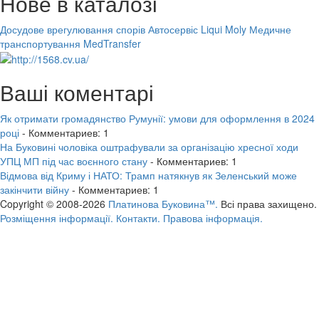
Нове в каталозі
Досудове врегулювання спорів
Автосервіс Liqui Moly
Медичне
транспортування MedTransfer
Ваші коментарі
Як отримати громадянство Румунії: умови для оформлення в 2024
році
- Комментариев: 1
На Буковині чоловіка оштрафували за організацію хресної ходи
УПЦ МП під час воєнного стану
- Комментариев: 1
Відмова від Криму і НАТО: Трамп натякнув як Зеленський може
закінчити війну
- Комментариев: 1
Copyright © 2008-2026
Платинова Буковина™.
Всі права захищено.
Розміщення інформації.
Контакти.
Правова інформація.