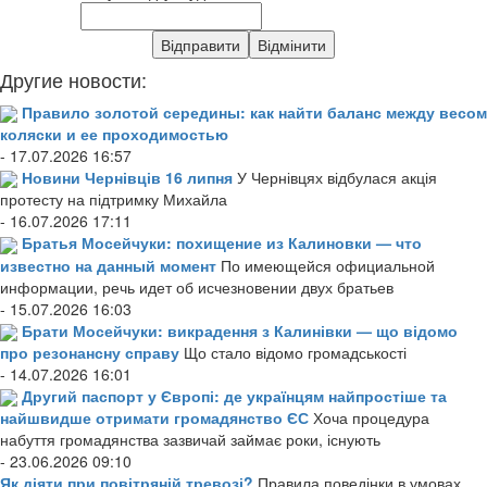
Другие новости:
Правило золотой середины: как найти баланс между весом
коляски и ее проходимостью
- 17.07.2026 16:57
Новини Чернівців 16 липня
У Чернівцях відбулася акція
протесту на підтримку Михайла
- 16.07.2026 17:11
Братья Мосейчуки: похищение из Калиновки — что
известно на данный момент
По имеющейся официальной
информации, речь идет об исчезновении двух братьев
- 15.07.2026 16:03
Брати Мосейчуки: викрадення з Калинівки — що відомо
про резонансну справу
Що стало відомо громадськості
- 14.07.2026 16:01
Другий паспорт у Європі: де українцям найпростіше та
найшвидше отримати громадянство ЄС
Хоча процедура
набуття громадянства зазвичай займає роки, існують
- 23.06.2026 09:10
Як діяти при повітряній тревозі?
Правила поведінки в умовах