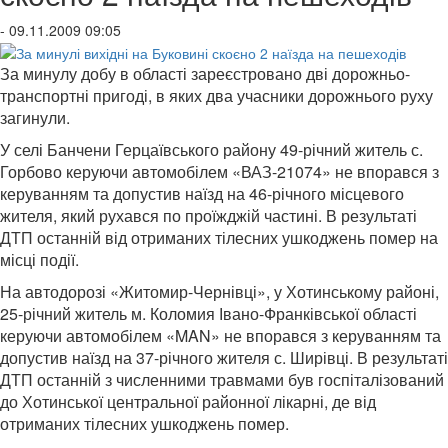
- 09.11.2009 09:05
За минулу добу в області зареєстровано дві дорожньо-
транспортні пригоді, в яких два учасники дорожнього руху
загинули.
У селі Банчени Герцаївського району 49-річний житель с.
Горбово керуючи автомобілем «ВАЗ-21074» не впорався з
керуванням та допустив наїзд на 46-річного місцевого
жителя, який рухався по проїжджій частині. В результаті
ДТП останній від отриманих тілесних ушкоджень помер на
місці події.
На автодорозі «Житомир-Чернівці», у Хотинському районі,
25-річний житель м. Коломия Івано-Франківської області
керуючи автомобілем «MAN» не впорався з керуванням та
допустив наїзд на 37-річного жителя с. Ширівці. В результаті
ДТП останній з численними травмами був госпіталізований
до Хотинської центральної районної лікарні, де від
отриманих тілесних ушкоджень помер.