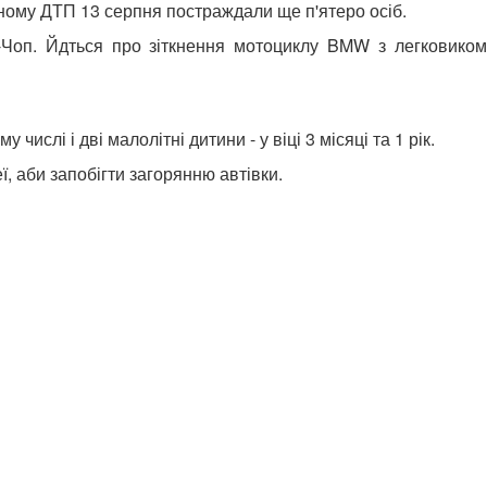
ному ДТП 13 серпня постраждали ще п'ятеро осіб.
в-Чоп. Йдться про зіткнення мотоциклу BMW з легковиком
ислі і дві малолітні дитини - у віці 3 місяці та 1 рік.
, аби запобігти загорянню автівки.