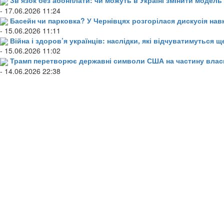
Зв’язок без абонплати: чи можуть в Україні змінити модел
- 17.06.2026 11:24
Басейн чи парковка? У Чернівцях розгорілася дискусія нав
- 15.06.2026 11:11
Війна і здоров’я українців: наслідки, які відчуватимуться щ
- 15.06.2026 11:02
Трамп перетворює державні символи США на частину влас
- 14.06.2026 22:38