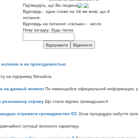
Підтвердіть, що Ви людина
Відповідь - одне слово на тій же мові, що й
питання.
Відповідь на питання «скільки» - число
Нову загадку, будь-ласка
 коляски и ее проходимостью
сту на підтримку Михайла
но на данный момент
По имеющейся официальной информации, реч
о резонансну справу
Що стало відомо громадськості
айшвидше отримати громадянство ЄС
Хоча процедура набуття гром
звичайної ситуації воєнного характеру.