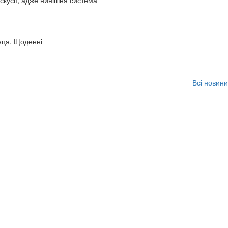
искусії, адже нинішня система
нця. Щоденні
Всі новини