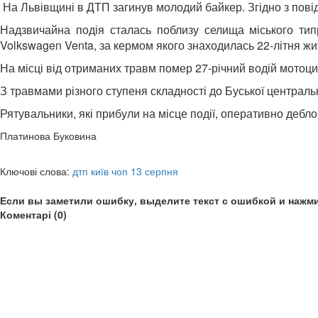
На Львівщині в ДТП загинув молодий байкер. Згідно з пов
Надзвичайна подія сталась поблизу селища міського тип
Volkswagen Venta, за кермом якого знаходилась 22-літня жи
На місці від отриманих травм помер 27-річний водій мотоци
З травмами різного ступеня складності до Буської центральної 
Рятувальники, які прибули на місце події, оперативно дебло
Платинова Буковина
Ключові слова:
дтп київ чоп 13 серпня
Если вы заметили ошибку, выделите текст с ошибкой и нажми
Коментарі (0)