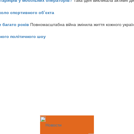
ь тарифів у мобільних операторів?
Така ідея викликала активні д
коло спортивного об’єкта
е багато років
Повномасштабна війна змінила життя кожного украї
ного політичного шоу
Новости