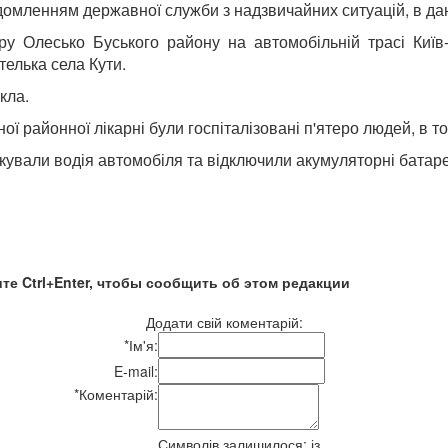
ідомленням державної служби з надзвичайних ситуацій, в да
ру Олесько Буського району на автомобільній трасі Киї
телька села Кути.
кла.
районної лікарні були госпіталізовані п'ятеро людей, в тому ч
кували водія автомобіля та відключили акумуляторні батареї
те Ctrl+Enter, чтобы сообщить об этом редакции
Додати свій коментарій:
*
Ім'я:
E-mail:
*
Коментарій:
Символів залишилося:
із