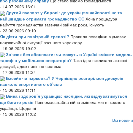
про резонансну справу
Що стало відомо громадськості
- 14.07.2026 16:01
Другий паспорт у Європі: де українцям найпростіше та
найшвидше отримати громадянство ЄС
Хоча процедура
набуття громадянства зазвичай займає роки, існують
- 23.06.2026 09:10
Як діяти при повітряній тревозі?
Правила поведінки в умовах
надзвичайної ситуації воєнного характеру.
- 19.06.2026 19:02
Зв’язок без абонплати: чи можуть в Україні змінити модель
тарифів у мобільних операторів?
Така ідея викликала активні
дискусії, адже нинішня система
- 17.06.2026 11:24
Басейн чи парковка? У Чернівцях розгорілася дискусія
навколо спортивного об’єкта
- 15.06.2026 11:11
Війна і здоров’я українців: наслідки, які відчуватимуться
ще багато років
Повномасштабна війна змінила життя кожного
українця. Щоденні
- 15.06.2026 11:02
Всі новини