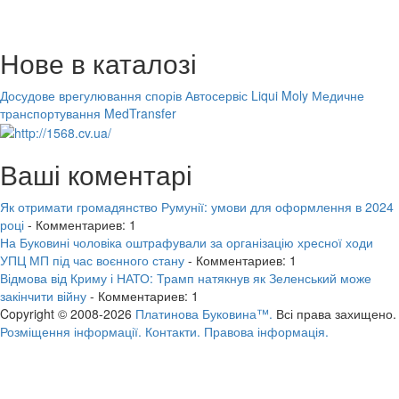
Нове в каталозі
Досудове врегулювання спорів
Автосервіс Liqui Moly
Медичне
транспортування MedTransfer
Ваші коментарі
Як отримати громадянство Румунії: умови для оформлення в 2024
році
- Комментариев: 1
На Буковині чоловіка оштрафували за організацію хресної ходи
УПЦ МП під час воєнного стану
- Комментариев: 1
Відмова від Криму і НАТО: Трамп натякнув як Зеленський може
закінчити війну
- Комментариев: 1
Copyright © 2008-2026
Платинова Буковина™.
Всі права захищено.
Розміщення інформації.
Контакти.
Правова інформація.