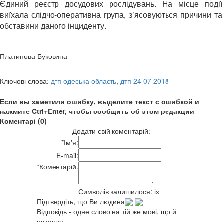
Єдиний реєстр досудових рослідувань. На місце події
виїхала слідчо-оперативна група, з’ясовуються причини та
обставини даного інциденту.
Платинова Буковина
Ключові слова:
дтп одеська область
,
дтп 24 07 2018
Если вы заметили ошибку, выделите текст с ошибкой и
нажмите Ctrl+Enter, чтобы сообщить об этом редакции
Коментарі (0)
Додати свій коментарій:
*
Ім'я:
E-mail:
*
Коментарій:
Символів залишилося:
із
Підтвердіть, що Ви людина
Відповідь - одне слово на тій же мові, що й
питання.