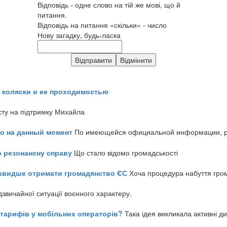
Відповідь - одне слово на тій же мові, що й
питання.
Відповідь на питання «скільки» - число
Нову загадку, будь-ласка
 коляски и ее проходимостью
сту на підтримку Михайла
но на данный момент
По имеющейся официальной информации, реч
о резонансну справу
Що стало відомо громадськості
айшвидше отримати громадянство ЄС
Хоча процедура набуття гром
звичайної ситуації воєнного характеру.
ь тарифів у мобільних операторів?
Така ідея викликала активні д