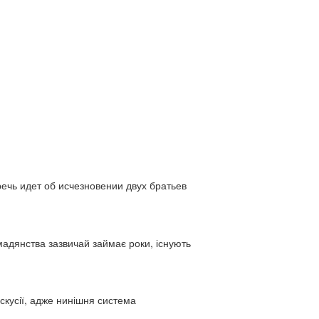
ь идет об исчезновении двух братьев
адянства зазвичай займає роки, існують
искусії, адже нинішня система