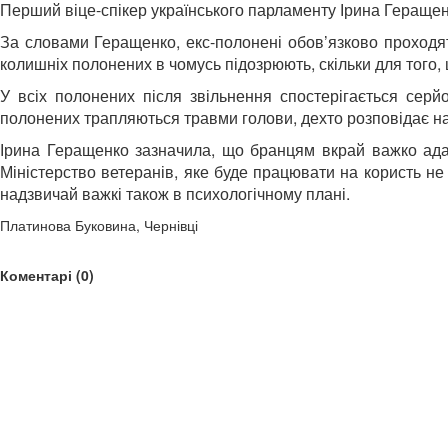
Перший віце-спікер українського парламенту Ірина Геращен
За словами Геращенко, екс-полонені обов’язково проходят
колишніх полонених в чомусь підозрюють, скільки для того, 
У всіх полонених після звільнення спостерігається серй
полонених трапляються травми голови, дехто розповідає на
Ірина Геращенко зазначила, що бранцям вкрай важко адап
Міністерство ветеранів, яке буде працювати на користь не
надзвичай важкі також в психологічному плані.
Платинова Буковина, Чернівці
Коментарі (0)