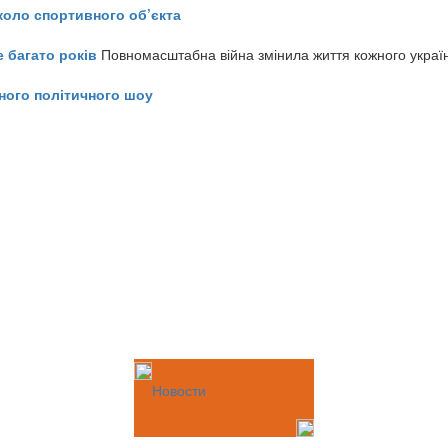
коло спортивного об’єкта
е багато років
Повномасштабна війна змінила життя кожного украї
ного політичного шоу
Новости