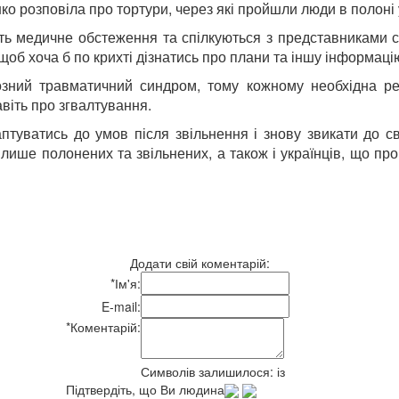
ко розповіла про тортури, через які пройшли люди в полоні
ь медичне обстеження та спілкуються з представниками спе
щоб хоча б по крихті дізнатись про плани та іншу інформаці
озний травматичний синдром, тому кожному необхідна реа
віть про згвалтування.
туватись до умов після звільнення і знову звикати до с
 лише полонених та звільнених, а також і українців, що пр
Додати свій коментарій:
*
Ім'я:
E-mail:
*
Коментарій:
Символів залишилося:
із
Підтвердіть, що Ви людина