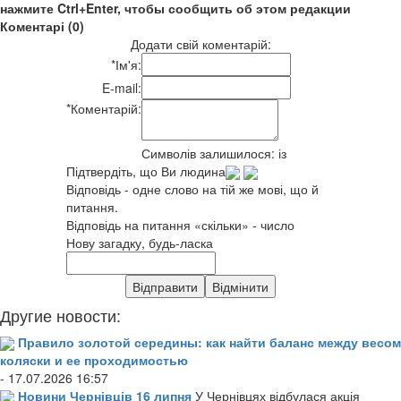
нажмите Ctrl+Enter, чтобы сообщить об этом редакции
Коментарі (0)
Додати свій коментарій:
*
Ім'я:
E-mail:
*
Коментарій:
Символів залишилося:
із
Підтвердіть, що Ви людина
Відповідь - одне слово на тій же мові, що й
питання.
Відповідь на питання «скільки» - число
Нову загадку, будь-ласка
Другие новости:
Правило золотой середины: как найти баланс между весом
коляски и ее проходимостью
- 17.07.2026 16:57
Новини Чернівців 16 липня
У Чернівцях відбулася акція