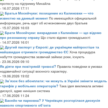
протесту на підтримку Михайла
- 16.07.2026 17:11
Братья Мосейчуки: похищение из Калиновки — что
известно на данный момент
По имеющейся официальной
информации, речь идет об исчезновении двух братьев
- 15.07.2026 16:03
Брати Мосейчуки: викрадення з Калинівки — що відомо
про резонансну справу
Що стало відомо громадськості
- 14.07.2026 16:01
Другий паспорт у Європі: де українцям найпростіше та
найшвидше отримати громадянство ЄС
Хоча процедура
набуття громадянства зазвичай займає роки, існують
- 23.06.2026 09:10
Як діяти при повітряній тревозі?
Правила поведінки в умовах
надзвичайної ситуації воєнного характеру.
- 19.06.2026 19:02
Зв’язок без абонплати: чи можуть в Україні змінити модель
тарифів у мобільних операторів?
Така ідея викликала активні
дискусії, адже нинішня система
- 17.06.2026 11:24
Басейн чи парковка? У Чернівцях розгорілася дискусія
навколо спортивного об’єкта