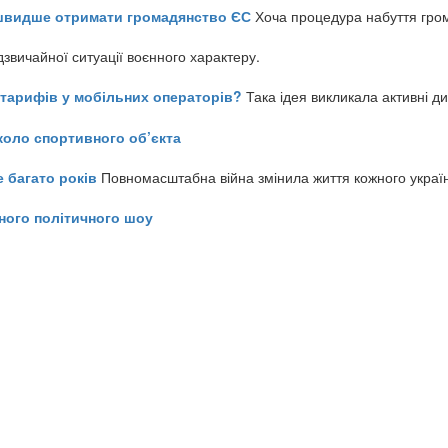
айшвидше отримати громадянство ЄС
Хоча процедура набуття гром
звичайної ситуації воєнного характеру.
ь тарифів у мобільних операторів?
Така ідея викликала активні д
коло спортивного об’єкта
е багато років
Повномасштабна війна змінила життя кожного украї
ного політичного шоу