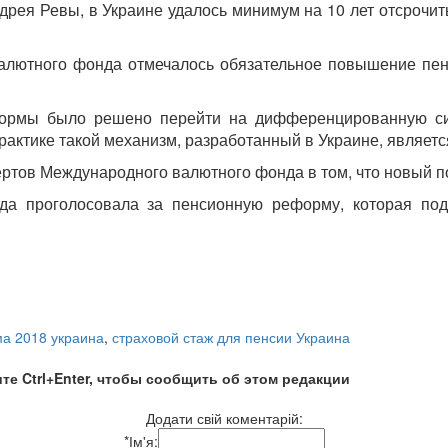
рея Ревы, в Украине удалось минимум на 10 лет отсрочи
алютного фонда отмечалось обязательное повышение пенс
ормы было решено перейти на дифференцированную сис
практике такой механизм, разработанный в Украине, являе
ртов Международного валютного фонда в том, что новый п
да проголосовала за пенсионную реформу, которая под
а 2018 украина
,
страховой стаж для пенсии Украина
те Ctrl+Enter, чтобы сообщить об этом редакции
Додати свій коментарій:
*
Ім'я: