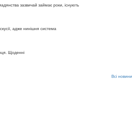
адянства зазвичай займає роки, існують
искусії, адже нинішня система
нця. Щоденні
Всі новини