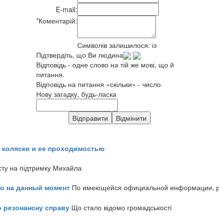
E-mail:
*
Коментарій:
Символів залишилося:
із
Підтвердіть, що Ви людина
Відповідь - одне слово на тій же мові, що й
питання.
Відповідь на питання «скільки» - число
Нову загадку, будь-ласка
 коляски и ее проходимостью
сту на підтримку Михайла
но на данный момент
По имеющейся официальной информации, реч
о резонансну справу
Що стало відомо громадськості