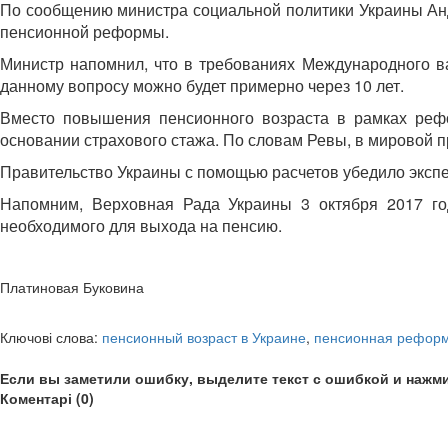
По сообщению министра социальной политики Украины Анд
пенсионной реформы.
Министр напомнил, что в требованиях Международного в
данному вопросу можно будет примерно через 10 лет.
Вместо повышения пенсионного возраста в рамках реф
основании страхового стажа. По словам Ревы, в мировой 
Правительство Украины с помощью расчетов убедило экспе
Напомним, Верховная Рада Украины 3 октября 2017 го
необходимого для выхода на пенсию.
Платиновая Буковина
Ключові слова:
пенсионный возраст в Украине
,
пенсионная реформ
Если вы заметили ошибку, выделите текст с ошибкой и нажми
Коментарі (0)