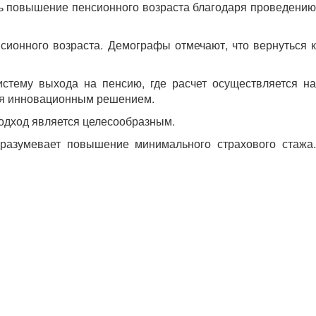
ть повышение пенсионного возраста благодаря проведению
ионного возраста. Демографы отмечают, что вернуться к
тему выхода на пенсию, где расчет осуществляется на
тся инновационным решением.
одход является целесообразным.
разумевает повышение минимального страхового стажа.