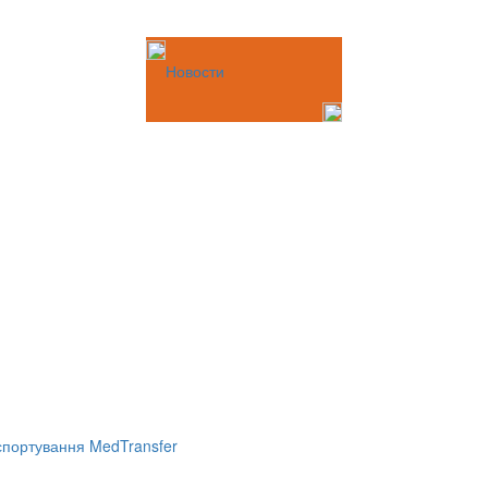
Новости
портування MedTransfer