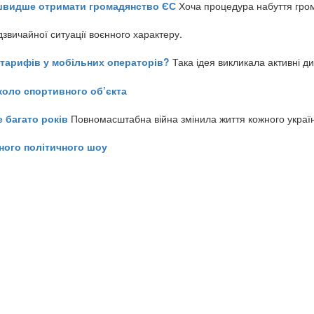
айшвидше отримати громадянство ЄС
Хоча процедура набуття гром
звичайної ситуації воєнного характеру.
ь тарифів у мобільних операторів?
Така ідея викликала активні д
коло спортивного об’єкта
е багато років
Повномасштабна війна змінила життя кожного украї
ного політичного шоу