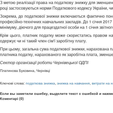
З метою реалізації права на податкову знижку для зменшен
році застосовуються норми Податкового кодексу України, чин
Зокрема, до податкової знижки включаються фактично поне
професійно-технічних навчальних закладів. До 1 січня 201
мінімуму, діючого для працездатної особи на 1 січня звітно
Крім цього, платник податку може скористатись правом на
одержує чи ні такий член сім'ї заробітну плату.
При цьому, загальна сума податкової знижки, нарахована п
платника податку, нарахованого як заробітна плата, зменшена
Сектор організації роботи Чернівецької ОДПІ
Платинова Буковина, Чернівці
Ключові слова:
податкова знижка
,
знижка на навчання
,
витрати на 
Если вы заметили ошибку, выделите текст с ошибкой и нажми
Коментарі (0)