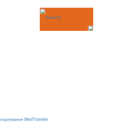
Новости
портування MedTransfer