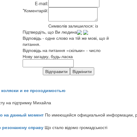
E-mail:
*
Коментарій:
Символів залишилося:
із
Підтвердіть, що Ви людина
Відповідь - одне слово на тій же мові, що й
питання.
Відповідь на питання «скільки» - число
Нову загадку, будь-ласка
 коляски и ее проходимостью
сту на підтримку Михайла
но на данный момент
По имеющейся официальной информации, реч
о резонансну справу
Що стало відомо громадськості