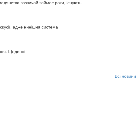
адянства зазвичай займає роки, існують
искусії, адже нинішня система
нця. Щоденні
Всі новини