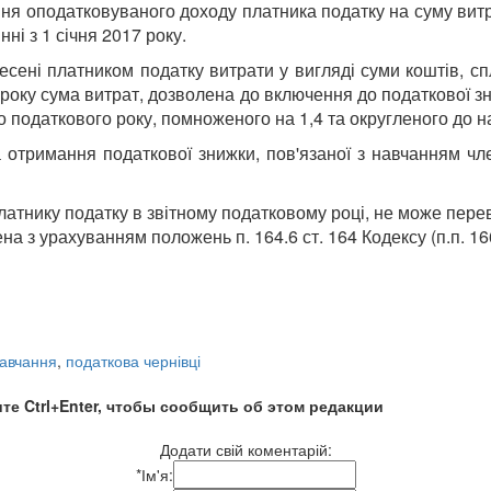
ня оподатковуваного доходу платника податку на суму витр
ні з 1 січня 2017 року.
сені платником податку витрати у вигляді суми коштів, сп
7 року сума витрат, дозволена до включення до податкової 
го податкового року, помноженого на 1,4 та округленого до н
 отримання податкової знижки, пов'язаної з навчанням чле
латнику податку в звітному податковому році, не може пер
 з урахуванням положень п. 164.6 ст. 164 Кодексу (п.п. 166.
навчання
,
податкова чернівці
те Ctrl+Enter, чтобы сообщить об этом редакции
Додати свій коментарій:
*
Ім'я: