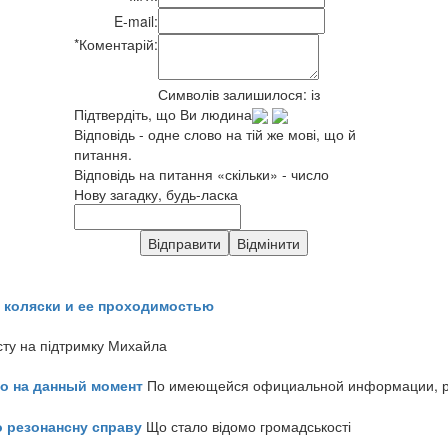
E-mail:
*
Коментарій:
Символів залишилося:
із
Підтвердіть, що Ви людина
Відповідь - одне слово на тій же мові, що й
питання.
Відповідь на питання «скільки» - число
Нову загадку, будь-ласка
 коляски и ее проходимостью
сту на підтримку Михайла
но на данный момент
По имеющейся официальной информации, реч
о резонансну справу
Що стало відомо громадськості