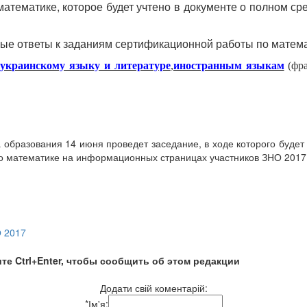
атематике, которое будет учтено в документе о полном ср
ные ответы к заданиям сертификационной работы по матема
о
украинскому языку и литературе
,
иностранным языкам
(фра
образования 14 июня проведет заседание, в ходе которого будет 
по математике на информационных страницах участников ЗНО 2017
О 2017
те Ctrl+Enter, чтобы сообщить об этом редакции
Додати свій коментарій:
*
Ім'я: