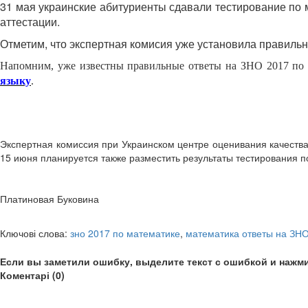
31 мая украинские абитуриенты сдавали тестирование по м
аттестации.
Отметим, что экспертная комисия уже установила правиль
Напомним, уже известны правильные ответы на ЗНО 2017 п
языку
.
Экспертная комиссия при Украинском центре оценивания качества 
15 июня планируется также разместить результаты тестирования 
Платиновая Буковина
Ключові слова:
зно 2017 по математике
,
математика ответы на ЗН
Если вы заметили ошибку, выделите текст с ошибкой и нажми
Коментарі (0)