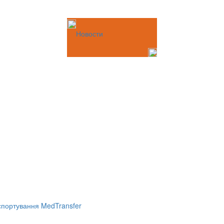
Новости
портування MedTransfer