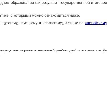
еднем образовании как результат государственной итоговой
тике, с которыми можно ознакомиться ниже.
нцузскому, немецкому и испанскому), а также по
английском
определено пороговое значение "сдал/не сдал" по математике. До
.