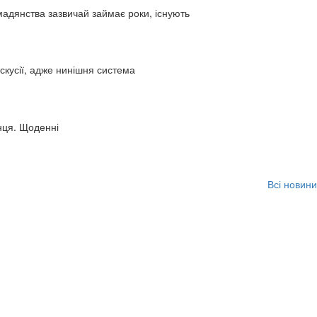
адянства зазвичай займає роки, існують
искусії, адже нинішня система
нця. Щоденні
Всі новини