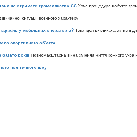
айшвидше отримати громадянство ЄС
Хоча процедура набуття гром
звичайної ситуації воєнного характеру.
ь тарифів у мобільних операторів?
Така ідея викликала активні д
коло спортивного об’єкта
е багато років
Повномасштабна війна змінила життя кожного украї
ного політичного шоу