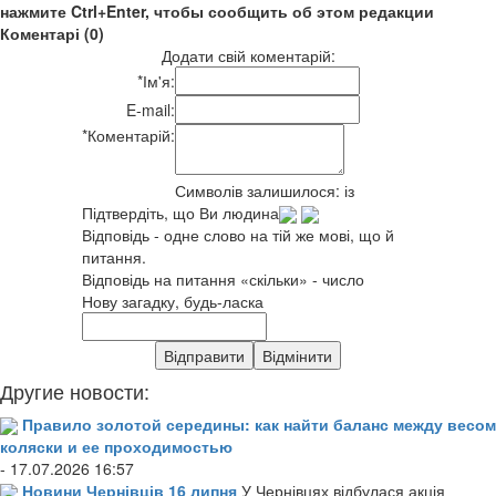
нажмите Ctrl+Enter, чтобы сообщить об этом редакции
Коментарі (0)
Додати свій коментарій:
*
Ім'я:
E-mail:
*
Коментарій:
Символів залишилося:
із
Підтвердіть, що Ви людина
Відповідь - одне слово на тій же мові, що й
питання.
Відповідь на питання «скільки» - число
Нову загадку, будь-ласка
Другие новости:
Правило золотой середины: как найти баланс между весом
коляски и ее проходимостью
- 17.07.2026 16:57
Новини Чернівців 16 липня
У Чернівцях відбулася акція