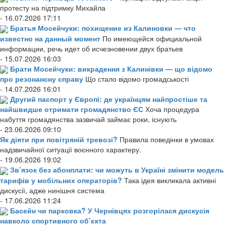
протесту на підтримку Михайла
- 16.07.2026 17:11
Братья Мосейчуки: похищение из Калиновки — что
известно на данный момент
По имеющейся официальной
информации, речь идет об исчезновении двух братьев
- 15.07.2026 16:03
Брати Мосейчуки: викрадення з Калинівки — що відомо
про резонансну справу
Що стало відомо громадськості
- 14.07.2026 16:01
Другий паспорт у Європі: де українцям найпростіше та
найшвидше отримати громадянство ЄС
Хоча процедура
набуття громадянства зазвичай займає роки, існують
- 23.06.2026 09:10
Як діяти при повітряній тревозі?
Правила поведінки в умовах
надзвичайної ситуації воєнного характеру.
- 19.06.2026 19:02
Зв’язок без абонплати: чи можуть в Україні змінити модель
тарифів у мобільних операторів?
Така ідея викликала активні
дискусії, адже нинішня система
- 17.06.2026 11:24
Басейн чи парковка? У Чернівцях розгорілася дискусія
навколо спортивного об’єкта